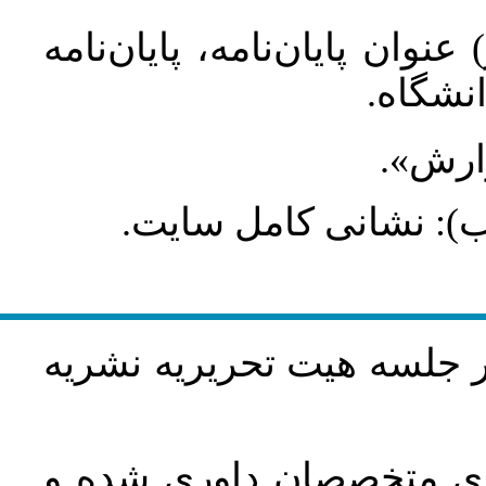
عنوان پایان‌نامه، پایان‌نامه
انشگاه
گزارش
طلب): نشانی کامل سایت
در جلسه هيت تحريريه نشريه
اري متخصصان داوري شده و