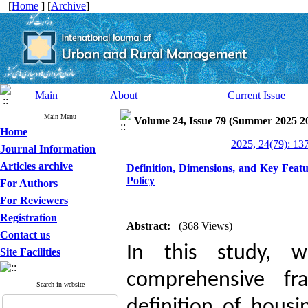
[
Home
] [
Archive
]
Main
About
Current Issue
Main Menu
Volume 24, Issue 79 (Summer 2025 2
Home
2025, 24(79): 13
Journal Information
Articles archive
Definition, Dimensions, and Key Feat
Policy
For Authors
For Reviewers
Registration
Abstract:
(368 Views)
Contact us
In this study, 
Site Facilities
comprehensive fr
Search in website
definition of housi