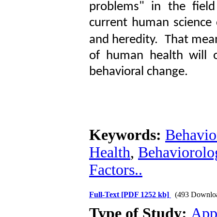
problems" in the fiel
current human science c
and heredity.
That means
of human health will o
behavioral change.
Keywords:
Behavio
Health
,
Behaviorolo
Factors..
Full-Text
[PDF 1252 kb]
(493 Downlo
Type of Study:
App