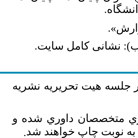
انشگاه
گزارش
طلب): نشانی کامل سایت
در جلسه هيت تحريريه نشريه
اري متخصصان داوري شده و
ه نوبت چاپ خواهند شد
.