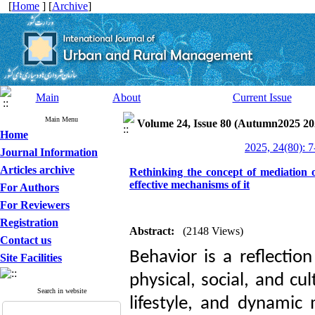
[
Home
] [
Archive
]
Main
About
Current Issue
Main Menu
Volume 24, Issue 80 (Autumn2025 20
Home
2025, 24(80): 7
Journal Information
Articles archive
Rethinking the concept of mediation o
effective mechanisms of it
For Authors
For Reviewers
Registration
Abstract:
(2148 Views)
Contact us
Behavior is a reflectio
Site Facilities
physical, social, and cu
Search in website
lifestyle, and dynamic