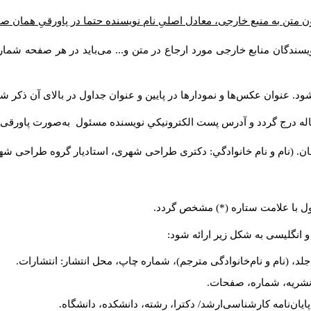
ن متن به منبع خارجی، معادل اصلیِ نام نویسنده حتما در پاورقیِ همان 
سندگان منابع خارجی مورد ارجاع در متن و... می‌باید در هر صفحه شمار
د. عنوان عکس‌ها و نمودارها در پایین و عنوان جداول در بالای آن ذکر شو
له درج گردد و آدرس پست الكترونيكي نويسنده مسئول به‌صورت پاورقی ذ
ن. (نام و نام خانوادگي: دکتری طراحی شهری، استادیار گروه
طراحی شهری،
ول با علامت ستاره (*) مشخص گردد.
و انگلیسی به شکل زیر ارائه شود:
لد، (نام و نام‌خانوادگی مترجم)، شماره چاپ، محل انتشار: انتشارات.
م نشریه، شماره، صفحات.
، پایان‌نامه کارشناسی‌ارشد/ دکترا، رشته، دانشکده، دانشگاه.