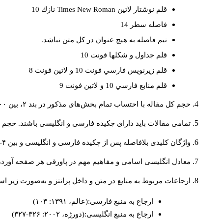
قلم نوشتار لاتين
Times New Roman
نازك 10
فاصله سطر 14
نيم فاصله به هيچ عنوان در كل متن نباشد.
قلم جداول و شكلها فونت 10
قلم زيرنويس فارسي فونت 10 و لاتين فونت 8
قلم منابع فارسي 10 و لاتين فونت 9
حجم کل مقاله با احتساب تمام بخش‌های مذکور در بند ۲، بین ۶۰۰۰ تا ۸۰۰۰کلمه باشد.
تمامی مقالات باید دارای چکیده فارسی و انگلیسی باشند. حجم هر دو چکیده کمتر از ۲۰۰ 
واژگان کلیدی بلافاصله پس از چکیده فارسی و انگلیسی و بین ۴-۶ کلمه نوشته شود.
معادل انگلیسی اسامی و مفاهیم مهم در پاورقی هر صفحه آورده
ارجاعات مربوط به منابع در متن و داخل پرانتز و به‌صورت زیر ا
ارجاع به منبع فارسی:(عالم، ۱۳۹۱: ۱۰۳)
ارجاع به منبع انگلیسی:(دورژه، ۲۰۰۲: ۳۲۶-۳۲۷)