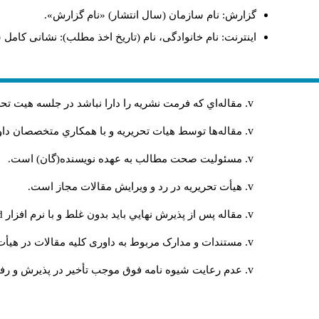
گزارش: نام سازمان (سال انتشار) «نام گزارش».
اینترنت: نام خانوادگی، نام (تاریخ اخذ مطلب): نشانی کامل 
مقاله‌اي كه فرمت نشريه را دارا نباشد در جلسه هيت ت
مقاله‌ها توسط هیات تحريريه و با همکاري متخصصان د
مسئوليت صحت مطالب به عهده نويسنده(گان) است.
هيأت تحريريه در رد و ويرايش مقالات مجاز است.
مقاله پس از پذيرش نهايي باید بدون غلط و با نرم افزار
rd
مستندات و مدارک مربوط به داوری کلیه مقالات در هیأت 
عدم رعایت شیوه نامه فوق موجب تأخیر در پذیرش و رفت 