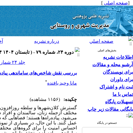
[
صفحه اصلی
]
صفحه اصلي
درباره نشريه
آخ
بخش‌های اصلی
دوره ۲۴، شماره ۷۹ - ( تابستان ۱۴۰۴ ۱۴۰۴ )
اطلاعات نشریه
جلد ۲۴ شماره ۷۹ صفحات ۸۳-۶۱
آرشیو مجله و مقالات
برای نویسندگان
بررسی نقش شاخص‌های ساماندهی پیاده‌
برای داوران
*
مانا وحید بافنده
ثبت نام و اشتراک
تماس با ما
چکیده:
(۱۱۵۶ مشاهده)
تسهیلات پایگاه
گسترش کلان‌شهرها و سلطه روزافزون خو
بایگانی مقالات زیر چاپ
مختلف ازجمله زنان، سالمندان و افراد 
می‌شود، پیاده‌راه‌ها هستند؛ فضاهایی ک
عمل کنند. با این حال، در بسیاری از نم
جستجو در پایگاه
احساس امنیت را برای گروه‌های مختلف