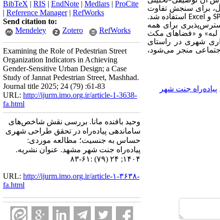
وش آن توصیفی
–
تحلیلی
BibTeX
|
RIS
|
EndNote
|
Medlars
|
ProCite
لیل، برای سنجش تفاوت
|
Reference Manager
|
RefWorks
S
و
Excel
استفاده شد.
Send citation to:
سترس‌پذیری برای همه
Mendeley
Zotero
RefWorks
ی لبه» و «فضاهای مکث
ذاری شهری در راستای
اجتماعی منجر می‌شود،
Examining the Role of Pedestrian Street
Organization Indicators in Achieving
Gender-Sensitive Urban Design; a Case
Study of Jannat Pedestrian Street, Mashhad.
Journal title 2025; 24 (79) :61-83
پیاده‌راه جنت شهر
URL:
http://ijurm.imo.org.ir/article-1-3638-
fa.html
وحید بافنده مانا. بررسی نقش شاخص‌های
ساماندهی پیاده‌راه در تحقق طراحی شهری
حساس به جنسیت؛ مطالعه موردی:
پیاده‌راه جنت شهر مشهد. عنوان نشریه.
۱۴۰۴; ۲۴ (۷۹) :۶۱-۸۳
URL:
http://ijurm.imo.org.ir/article-۱-۳۶۳۸-
fa.html