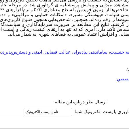
هری حساس به جنسیت را بررسی می‌کند. ماهیت تحقیق کاربردی و ر
ای، مشاهده میدانی و پیمایش پرسشنامه‌ای گردآوری شد. در مرحله تح
 از آزمون فریدمن با سطح معناداری 0.01 و نرم‌افزارهای
PSS
یمنی شبانه»، «پیوستگی مسیر»، «امکانات حمایتی و مراقبتی» و «د
ت‌ها را رقم زده‌اند. همچنین، شاخص‌هایی همچون «تنوع کاربری‌ها
ار گرفتند. نتایج این مطالعه بر ضرورت سرمایه‌گذاری و سیاست‌گ
‌حساس تأکید دارد؛ امری که نه تنها به ارتقای کیفیت زندگی و امنیت 
ایی و افزایش اعتماد عمومی به فضاهای شهری به شمار می‌آید.
ه جنسیت
،
ساماندهی پیاده‌راه
،
عدالت فضایی
،
ایمنی و دسترس‌پذیری
،
صصي
ارسال نظر درباره این مقاله
اربری یا پست الکترونیک شما: