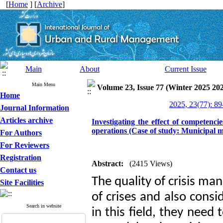
[
Home
] [
Archive
]
Main
About
Current Issue
Main Menu
Volume 23, Issue 77 (Winter 2025 20
Home
2025, 23(77): 89
Journal Information
Articles archive
Investigating the effect of competen
operations (Case of study: Municipal 
For Authors
For Reviewers
Registration
Abstract:
(2415 Views)
Contact us
The quality of crisis m
Site Facilities
of crises and also consi
Search in website
in this field, they nee