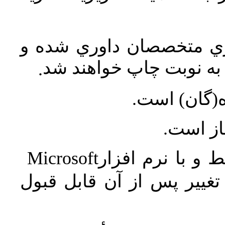
اري متخصصان داوري شده و
ه نوبت چاپ خواهند شد
.
ه(گان) است
جاز است
Microsoft
 و با نرم افزار
غییر پس از آن قابل قبول