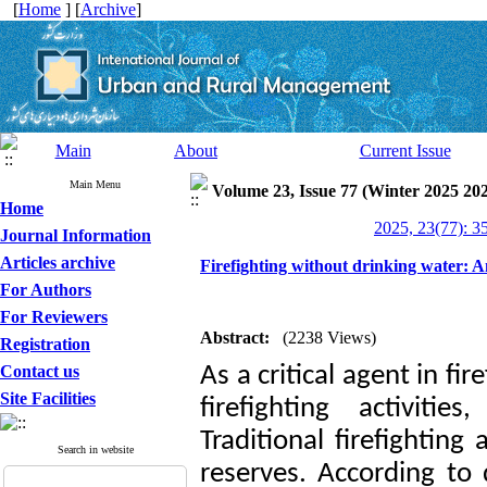
[
Home
] [
Archive
]
Main
About
Current Issue
Main Menu
Volume 23, Issue 77 (Winter 2025 20
Home
2025, 23(77): 3
Journal Information
Articles archive
Firefighting without drinking water: An
For Authors
For Reviewers
Abstract:
(2238 Views)
Registration
Contact us
As a critical agent in fi
Site Facilities
firefighting activitie
Traditional firefightin
Search in website
reserves. According to