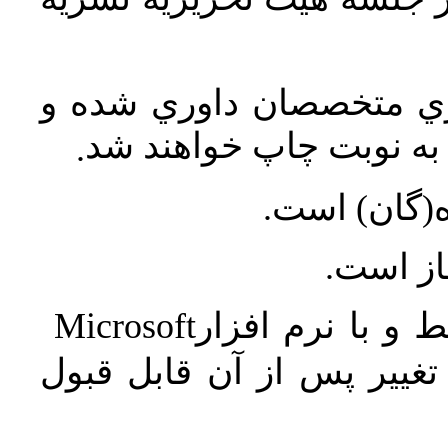
اري متخصصان داوري شده و
ه نوبت چاپ خواهند شد
.
ه(گان) است
جاز است
Microsoft
 و با نرم افزار
غییر پس از آن قابل قبول