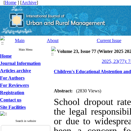
[
Home
] [
Archive
]
Main
About
Current Issue
Main Menu
Volume 23, Issue 77 (Winter 2025 20
Home
2025, 23(77): 7
Journal Information
Articles archive
Children's Educational Abstention and C
For Authors
For Reviewers
Abstract:
(2830 Views)
Registration
School dropout rat
Contact us
Site Facilities
the legal responsibi
or due to widesprea
Search in website
been a concern fo