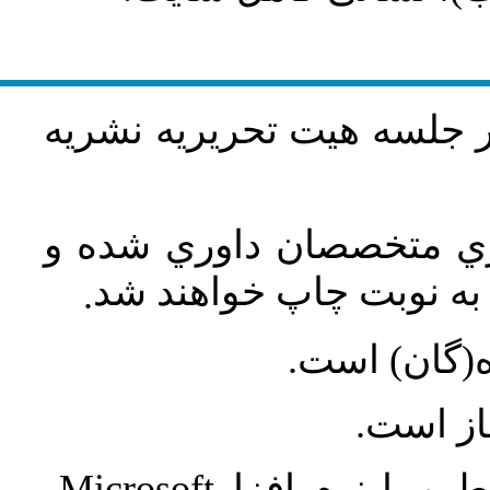
در جلسه هيت تحريريه نشريه
اري متخصصان داوري شده و
ه نوبت چاپ خواهند شد
.
ه(گان) است
جاز است
Microsoft
 و با نرم افزار