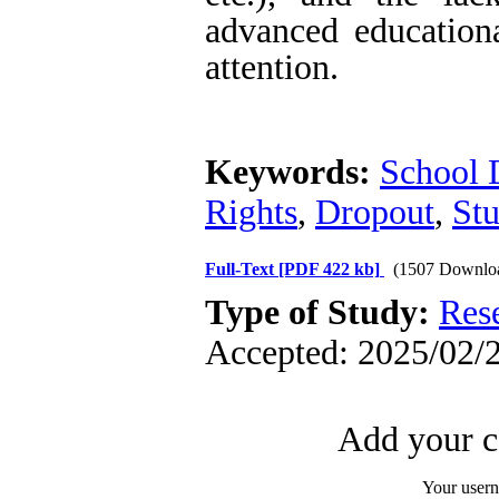
advanced education
attention.
Keywords:
School 
Rights
,
Dropout
,
Stu
Full-Text
[PDF 422 kb]
(1507 Downlo
Type of Study:
Res
Accepted: 2025/02/2
Add your c
Your user