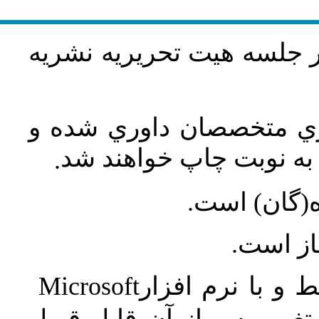
در جلسه هيت تحريريه نشريه
اري متخصصان داوري شده و
ه نوبت چاپ خواهند شد
.
ه(گان) است
جاز است
Microsoft
 و با نرم افزار