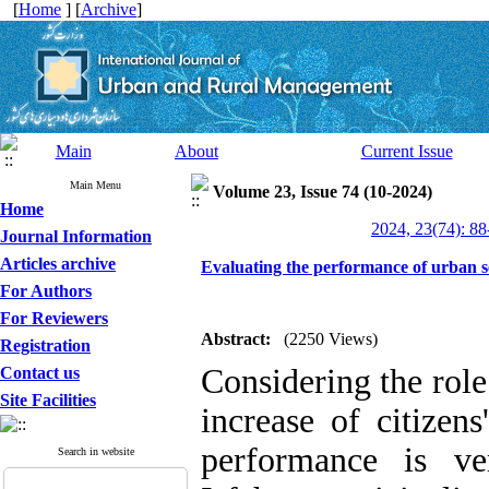
[
Home
] [
Archive
]
Main
About
Current Issue
Main Menu
Volume 23, Issue 74 (10-2024)
Home
2024, 23(74): 88
Journal Information
Articles archive
Evaluating the performance of urban se
For Authors
For Reviewers
Abstract:
(2250 Views)
Registration
Considering the role
Contact us
Site Facilities
increase of citizens
performance is ve
Search in website