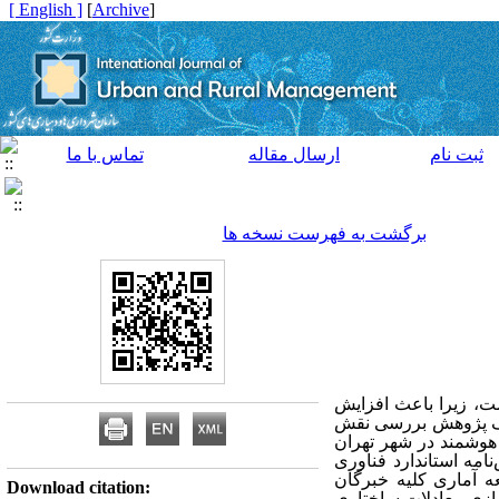
[ English ]
]
Archive
[
ثبت نام
ارسال مقاله
تماس با ما
برگشت به فهرست نسخه ها
ت، زیرا باعث افزایش
هدف پژوهش بررسی نقش
هوشمند در شهر تهران
مه استاندارد فناوری
ه آماری کلیه خبرگان
Download citation: