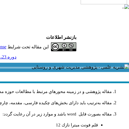
بازنشر اطلاعات
این مقاله تحت شرایط
ense
دوره 23، شماره 74 - ( بهار 1403 1403 )
مقاله پژوهشی و در زمینه محورهاي مرتبط با مطالعات حوزه مد
مقاله به‌ترتیب باید دارای بخش‌های چکیده فارسی، مقدمه، چارچو
مقاله بصورت فايل
word
باشد و موارد زير در آن رعايت گردد:
قلم فونت ميترا نازك 12