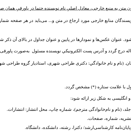
ن متن به منبع خارجی، معادل اصلیِ نام نویسنده حتما در پاورقیِ همان 
سندگان منابع خارجی مورد ارجاع در متن و... می‌باید در هر صفحه شمار
د. عنوان عکس‌ها و نمودارها در پایین و عنوان جداول در بالای آن ذکر شو
له درج گردد و آدرس پست الكترونيكي نويسنده مسئول به‌صورت پاورقی ذ
ن. (نام و نام خانوادگي: دکتری طراحی شهری، استادیار گروه
طراحی شهری،
ول با علامت ستاره (*) مشخص گردد.
و انگلیسی به شکل زیر ارائه شود:
لد، (نام و نام‌خانوادگی مترجم)، شماره چاپ، محل انتشار: انتشارات.
م نشریه، شماره، صفحات.
، پایان‌نامه کارشناسی‌ارشد/ دکترا، رشته، دانشکده، دانشگاه.