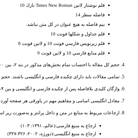
قلم نوشتار لاتين
Times New Roman
نازك 10
فاصله سطر 14
نيم فاصله به هيچ عنوان در كل متن نباشد.
قلم جداول و شكلها فونت 10
قلم زيرنويس فارسي فونت 10 و لاتين فونت 8
قلم منابع فارسي 10 و لاتين فونت 9
حجم کل مقاله با احتساب تمام بخش‌های مذکور در بند ۲، بین ۶۰۰۰ تا ۸۰۰۰کلمه باشد.
تمامی مقالات باید دارای چکیده فارسی و انگلیسی باشند. حجم هر دو چکیده کمتر از ۲۰۰ 
واژگان کلیدی بلافاصله پس از چکیده فارسی و انگلیسی و بین ۴-۶ کلمه نوشته شود.
معادل انگلیسی اسامی و مفاهیم مهم در پاورقی هر صفحه آورده
ارجاعات مربوط به منابع در متن و داخل پرانتز و به‌صورت زیر ا
ارجاع به منبع فارسی:(عالم، ۱۳۹۱: ۱۰۳)
ارجاع به منبع انگلیسی:(دورژه، ۲۰۰۲: ۳۲۶-۳۲۷)