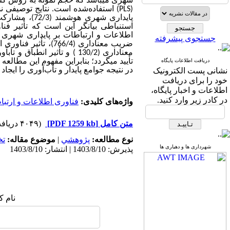
شهری می­باشد که حجم نمونه به روش
گلو
(
PLS
) استفاده‌شده است. نتایج توصیفی نشان داد ک
پایداری شهری هوشمند (72/3)،
مشارکت ذی‌نفعان (86/3) و 
استنباطی بیانگر این است که
جستجوی پیشرفته
ضریب معناداری (6/4
دریافت اطلاعات پایگاه
تأیید می­گردد
؛ بنابراین
مفهوم این مطالعه ا
نشانی پست الکترونیک
در نتیجه جوامع پایدار و تاب‌آوری را ایجا
خود را برای دریافت
اطلاعات و اخبار پایگاه،
در کادر زیر وارد کنید.
واژه‌های کلیدی:
فناوری اطلاعات و ارتب
متن کامل
[PDF 1259 kb]
(۴۰۴۹ دریافت)
نوع مطالعه:
پژوهشي
|
موضوع مقاله:
ت
شهرداری ها و دهیاری ها
پذیرش: 1403/8/10 | انتشار: 1403/8/10
نام ک