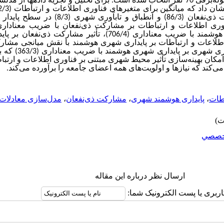
له‌برفی 70
نفر انتخاب شده است. برای تحلیل و تجزیه داده­ها از مدل
ه میانگین برای متغیرهای فناوری اطلاعات و ارتباطات (72/3) در سطح نیمه‌پایدار،
انطباق و تاب­آوری شهری (8/3) در سطح پایدار
اطلاعات و ارتباطات بر پایداری شهری هوشمند با ضریب معناداری (706/4)، ت
76)، تأثیر فناوری اطلاعات و ارتباطات بر پایداری شهری هوشمند با نقش میانجی
مکان بهینه‌سازی تأثیر محیط شهری مبتنی بر فناوری اطلاعات و ارتباط
د می‌کند که نیازها و اولویت‌های همه اعضای جامعه را برآورده می‌کند.
اطات
،
پایداری هوشمند شهری
،
مشارکت ذی‌نفعان
،
مدل‌سازی معادلات
خصصي
ارسال نظر درباره این مقاله
اربری یا پست الکترونیک شما: