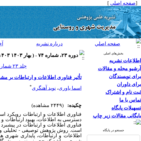
[
صفحه اصلی
]
صفحه اصلي
درباره نشريه
آخ
بخش‌های اصلی
دوره ۲۳، شماره ۷۴ - ( بهار ۱۴۰۳ ۱۴۰۳ )
اطلاعات نشریه
جلد ۲۳ شماره ۷۴ صفحات ۶۷-۴۸
آرشیو مجله و مقالات
برای نویسندگان
تأثیر فناوری اطلاعات و ارتباطات بر مش
برای داوران
*
اسما یاوری
،
نوید آهنگری
ثبت نام و اشتراک
تماس با ما
چکیده:
(۲۴۴۹ مشاهده)
تسهیلات پایگاه
فناوری اطلاعات و ارتباطات رویکرد اس
بایگانی مقالات زیر چاپ
دسترسی به اطلاعات، بهبود ارتباطات و
فناوری اطلاعات و ارتباطات در پیشبرد
است.
روش پژوهش توصیفی - تحلیلی و از
جستجو در پایگاه
اطلاعات و ارتباطات،
پایداری شهری هو