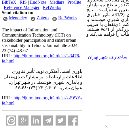
­سازی معادلات ساختاری
BibTeX
|
RIS
|
EndNote
|
Medlars
|
ProCite
|
Reference Manager
|
RefWorks
تعیین شده است. نتایج
Send citation to:
تأثیر فناوری اطلاعات و ارتباطات بر مشارکت ذی‌نفعان با ضریب معناداری (41/2)، تأثیر فناوری
Mendeley
Zotero
RefWorks
أثیر مشارکت ذی‌نفعان بر پایداری شهری هوشمند با
 مشارکت ذی‌نفعان با ضریب
معناداری (130/2 ‌) و تأثیر انطباق و تاب­آوری شهری بر پایداری شهری هوشمند با ضریب معناداری (363/3) که بزرگ‌تر از 96/1 هستند،
The impact of Information and
ات را فراهم می‌کند و
Communication Technology (ICT) on
stakeholder participation and smart urban
sustainability in Tehran. Journal title 2024;
23 (74) :48-67
URL:
http://ijurm.imo.org.ir/article-1-3476-
 ساختاری
،
شهر تهران
fa.html
یاوری اسما، آهنگری نوید. تأثیر فناوری
اطلاعات و ارتباطات بر مشارکت ذی‌نفعان
و پایداری شهری هوشمند در ‌شهر تهران.
عنوان نشریه. ۱۴۰۳; ۲۳ (۷۴) :۴۸-۶۷
URL:
http://ijurm.imo.org.ir/article-۱-۳۴۷۶-
fa.html