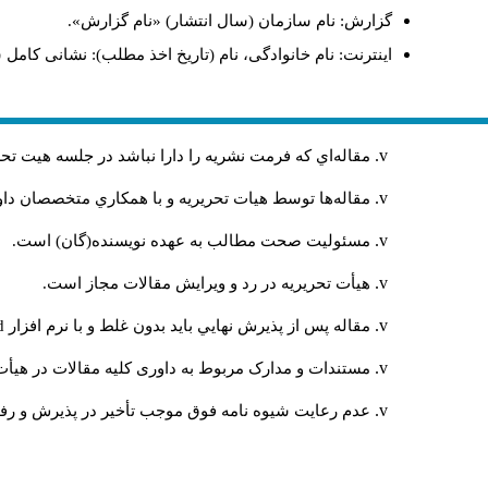
گزارش: نام سازمان (سال انتشار) «نام گزارش».
اینترنت: نام خانوادگی، نام (تاریخ اخذ مطلب): نشانی کامل 
مقاله‌اي كه فرمت نشريه را دارا نباشد در جلسه هيت ت
مقاله‌ها توسط هیات تحريريه و با همکاري متخصصان د
مسئوليت صحت مطالب به عهده نويسنده(گان) است.
هيأت تحريريه در رد و ويرايش مقالات مجاز است.
مقاله پس از پذيرش نهايي باید بدون غلط و با نرم افزار
rd
مستندات و مدارک مربوط به داوری کلیه مقالات در هیأت 
عدم رعایت شیوه نامه فوق موجب تأخیر در پذیرش و رفت 