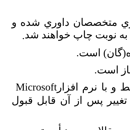
اري متخصصان داوري شده و
ه نوبت چاپ خواهند شد
.
ه(گان) است
جاز است
Microsoft
 و با نرم افزار
غییر پس از آن قابل قبول