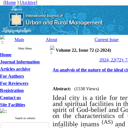
[
Home
] [
Archive
]
Main
About
Current Issue
Main Menu
Volume 22, Issue 72 (2-2024)
Home
2024, 22(72): 7
Journal Information
Articles archive
An analysis of the nature of the ideal 
For Authors
For Reviewers
Abstract:
(1538 Views)
Registration
Ideal city is a title for 
Contact us
and spiritual facilities in 
Site Facilities
spirit of God-belief and G
on the characteristics of
Search in website
(AS)
infallible imams
and 