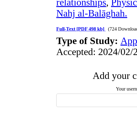
relationships
,
Physic
Nahj al-Balāghah.
Full-Text
[PDF 498 kb]
(724 Downloa
Type of Study:
App
Accepted: 2024/02/2
Add your c
Your user