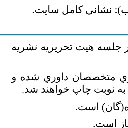
طلب): نشانی کامل سایت
در جلسه هيت تحريريه نشريه
اري متخصصان داوري شده و
ه نوبت چاپ خواهند شد
.
ه(گان) است
جاز است