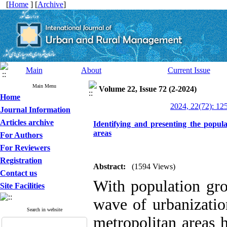
[
Home
] [
Archive
]
Main
About
Current Issue
Main Menu
Volume 22, Issue 72 (2-2024)
Home
2024, 22(72): 12
Journal Information
Articles archive
Identifying and presenting the popula
areas
For Authors
For Reviewers
Registration
Abstract:
(1594 Views)
Contact us
With population gro
Site Facilities
wave of urbanizatio
Search in website
metropolitan areas 