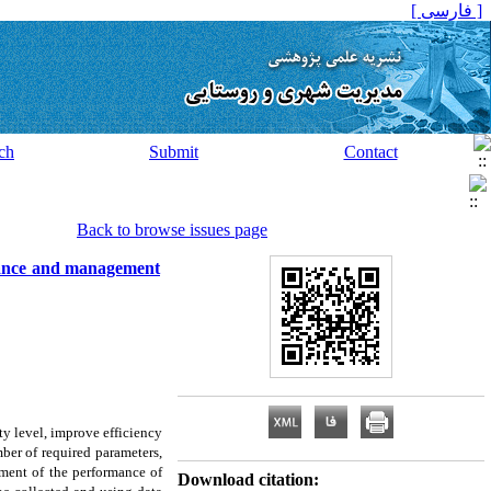
[ فارسی ]
ch
Submit
Contact
Back to browse issues page
rmance and management
ity level, improve efficiency
ber of required parameters,
ement of the performance of
Download citation: