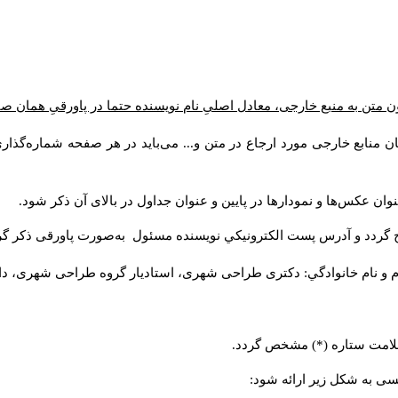
 متن به منبع خارجی، معادل اصلیِ نام نویسنده حتما در پاورقیِ همان ص
ن منابع خارجی مورد ارجاع در متن و... می‌باید در هر صفحه شماره‌گذا
وان عکس‌ها و نمودارها در پایین و عنوان جداول در بالای آن ذکر شود
ج گردد و آدرس پست الكترونيكي نويسنده مسئول به‌صورت پاورقی ذکر گ
م و نام خانوادگي: دکتری طراحی شهری، استادیار گروه
طراحی شهری، دانش).
ا علامت ستاره (*) مشخص گردد
لیسی به شکل زیر ارائه شود