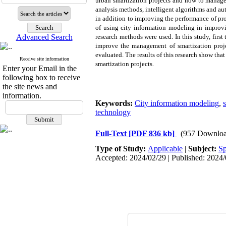
urban smartization projects and how to manage 
analysis methods, intelligent algorithms and a
in addition to improving the performance of proje
of using city information modeling in improvi
Advanced Search
research methods were used. In this study, first
improve the management of smartization projec
evaluated. The results of this research show t
Receive site information
smartization projects.
Enter your Email in the
following box to receive
the site news and
information.
Keywords:
City information modeling
,
technology
Full-Text
[PDF 836 kb]
(957 Downloa
Type of Study:
Applicable
|
Subject:
Sp
Accepted: 2024/02/29 | Published: 2024