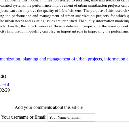
them. Using this model, information related to location, time and resources can 
utomated systems, the performance improvement of urban smartization projects can 
cts, can also improve the quality of life of citizens. The purpose of this research 
ng the performance and management of urban smartization projects, for which qu
 the urban needs and existing issues are identified. Then, city information modelin
ts. Finally, the effectiveness of these solutions in improving the management o
hat city information modeling can play an important role in improving the performa
smartization
,
planning and management of urban projects
,
information 
ds)
ecial
/02/29
Add your comments about this article
Your username or Email: