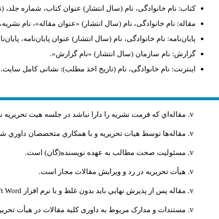
کتاب: نام خانوادگی، نام (سال انتشار) عنوان کتاب، شماره جلد، (.
مقاله: نام خانوادگی، نام (سال انتشار) «عنوان مقاله»، نام نشر.
پایان‌نامه: نام خانوادگی، نام (سال انتشار) عنوان پایان‌نامه، پای.
گزارش: نام سازمان (سال انتشار) «نام گزارش».
اینترنت: نام خانوادگی، نام (تاریخ اخذ مطلب): نشانی کامل سایت.
مقاله‌اي كه فرمت نشريه را دارا نباشد در جلسه هيت تحريريه
مقاله‌ها توسط هیات تحريريه و با همکاري متخصصان داوري 
مسئوليت صحت مطالب به عهده نويسنده(گان) است.
هيأت تحريريه در رد و ويرايش مقالات مجاز است.
ft Word
مقاله پس از پذيرش نهايي باید بدون غلط و با نرم افزار
مستندات و مدارک مربوط به داوری کلیه مقالات در هیأت تحریری