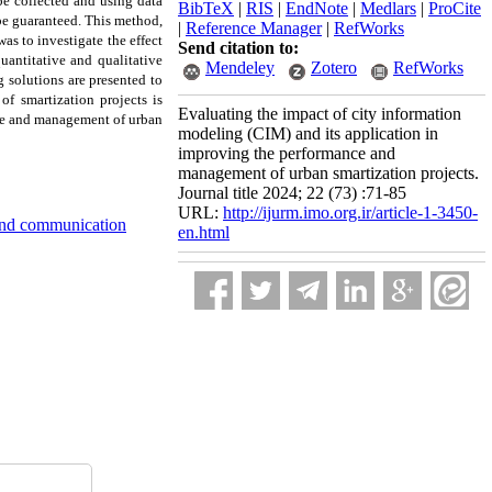
be collected and using data
BibTeX
|
RIS
|
EndNote
|
Medlars
|
ProCite
be guaranteed. This method,
|
Reference Manager
|
RefWorks
was to investigate the effect
Send citation to:
antitative and qualitative
Mendeley
Zotero
RefWorks
g solutions are presented to
f smartization projects is
Evaluating the impact of city information
nce and management of urban
modeling (CIM) and its application in
improving the performance and
management of urban smartization projects.
Journal title 2024; 22 (73) :71-85
URL:
http://ijurm.imo.org.ir/article-1-3450-
and communication
en.html