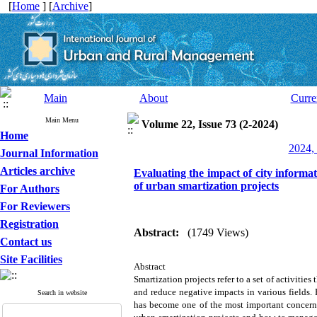
[
Home
] [
Archive
]
Main
About
Curre
Main Menu
Volume 22, Issue 73 (2-2024)
Home
2024, 
Journal Information
Articles archive
Evaluating the impact of city inform
of urban smartization projects
For Authors
For Reviewers
Registration
Abstract:
(1749 Views)
Contact us
Site Facilities
Abstract
Smartization projects refer to a set of activitie
and reduce negative impacts in various fields.
Search in website
has become one of the most important concerns 