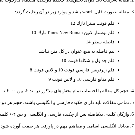
مقاله به‌ترتیب باید دارای بخش‌های چکیده فارسی، مقدمه، چارچوب نظر.
باشد و موارد زير در آن رعايت گردد:
word
مقاله بصورت فايل
قلم فونت ميترا نازك 12
نازك 10
Times New Roman
قلم نوشتار لاتين
فاصله سطر 14
نيم فاصله به هيچ عنوان در كل متن نباشد.
قلم جداول و شكلها فونت 10
قلم زيرنويس فارسي فونت 10 و لاتين فونت 8
قلم منابع فارسي 10 و لاتين فونت 9
حجم کل مقاله با احتساب تمام بخش‌های مذکور در بند ۲، بین ۶۰۰۰ تا ۸۰۰۰کلمه باشد.
تمامی مقالات باید دارای چکیده فارسی و انگلیسی باشند. حجم هر دو چکیده کمتر از ۲۰۰ و بیشتر.
واژگان کلیدی بلافاصله پس از چکیده فارسی و انگلیسی و بین ۴-۶ کلمه نوشته شود.
معادل انگلیسی اسامی و مفاهیم مهم در پاورقی هر صفحه آورده شود.