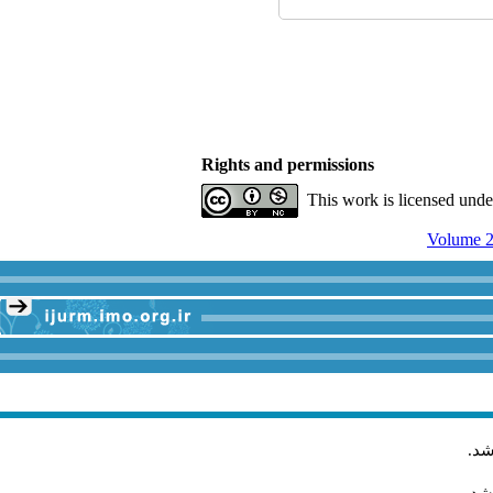
Rights and permissions
This work is licensed und
Volume 2
.
شد