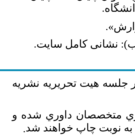
انشگاه
گزارش
طلب): نشانی کامل سایت
در جلسه هيت تحريريه نشريه
اري متخصصان داوري شده و
ه نوبت چاپ خواهند شد
.