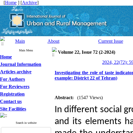
[
Home
] [
Archive
]
Main
About
Current Issue
Main Menu
Volume 22, Issue 72 (2-2024)
Home
2024, 22(72): 5
Journal Information
Articles archive
Investigating the role of taste indicat
example: District 22 of Tehran)
For Authors
For Reviewers
Registration
Abstract:
(1547 Views)
Contact us
In different social 
Site Facilities
and its elements ha
Search in website