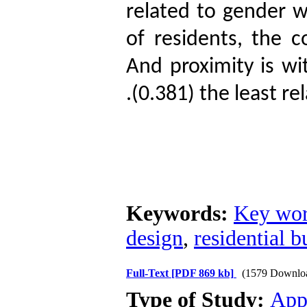
related to gender w
of residents, the
And proximity is wit
(0.381).
the least re
Keywords:
Key word
design
,
residential b
Full-Text
[PDF 869 kb]
(1579 Downlo
Type of Study:
App