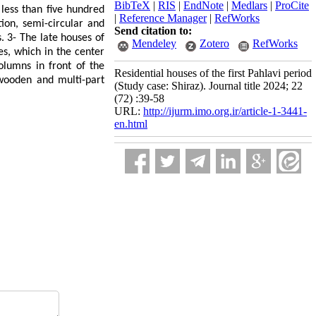
BibTeX
|
RIS
|
EndNote
|
Medlars
|
ProCite
 less than five hundred
|
Reference Manager
|
RefWorks
ion, semi-circular and
Send citation to:
 3- The late houses of
Mendeley
Zotero
RefWorks
xes, which in the center
olumns in front of the
Residential houses of the first Pahlavi period
wooden and multi-part
(Study case: Shiraz). Journal title 2024; 22
(72) :39-58
URL:
http://ijurm.imo.org.ir/article-1-3441-
en.html