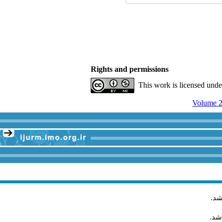
Rights and permissions
This work is licensed und
Volume 2
شد
.
شد.