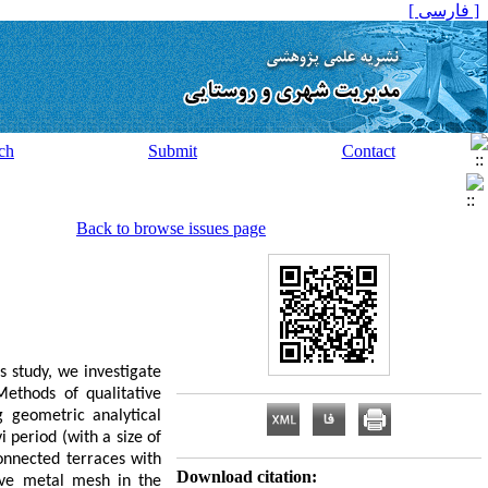
[ فارسی ]
ch
Submit
Contact
Back to browse issues page
s study, we investigate
Methods of qualitative
g geometric analytical
 period (with a size of
onnected terraces with
Download citation:
ave metal mesh in the