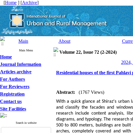
[
Home
] [
Archive
]
Main
About
Curre
Main Menu
Volume 22, Issue 72 (2-2024)
Home
2024, 
Journal Information
Articles archive
Residential houses of the first Pahlavi
For Authors
For Reviewers
Abstract:
(1767 Views)
Registration
Contact us
With a quick glance at Shiraz's urban l
and classify the facades and windows 
Site Facilities
research include content analysis, li
diagrams, and typology. The research sh
Search in website
500 to 800 meters, buildings are built
arches, completely covered and with 