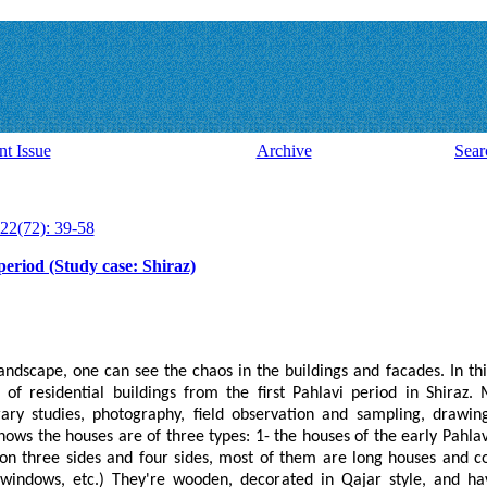
nt Issue
Archive
Sear
22(72): 39-58
 period (Study case: Shiraz)
andscape, one can see the chaos in the buildings and facades. In thi
of residential buildings from the first Pahlavi period in Shiraz. 
brary studies, photography, field observation and sampling, drawin
ows the houses are of three types: 1- the houses of the early Pahlavi
 on three sides and four sides, most of them are long houses and c
windows, etc.) They're wooden, decorated in Qajar style, and h