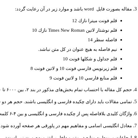
مقاله بصورت فايل
word
باشد و موارد زير در آن رعايت گردد:
قلم فونت ميترا نازك 12
قلم نوشتار لاتين
Times New Roman
نازك 10
فاصله سطر 14
نيم فاصله به هيچ عنوان در كل متن نباشد.
قلم جداول و شكلها فونت 10
قلم زيرنويس فارسي فونت 10 و لاتين فونت 8
قلم منابع فارسي 10 و لاتين فونت 9
حجم کل مقاله با احتساب تمام بخش‌های مذکور در بند ۲، بین ۶۰۰۰ تا ۸۰۰۰کلمه باشد.
تمامی مقالات باید دارای چکیده فارسی و انگلیسی باشند. حجم هر دو چکیده کمتر از ۲۰۰ و بیشتر 
واژگان کلیدی بلافاصله پس از چکیده فارسی و انگلیسی و بین ۴-۶ کلمه نوشته شود.
معادل انگلیسی اسامی و مفاهیم مهم در پاورقی هر صفحه آورده شود.
ارجاعات مربوط به منابع در متن و داخل پرانتز و به‌صورت زیر است: