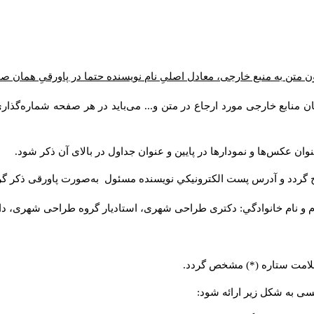
ن متن به منبع خارجی، معادل اصلیِ نام نویسنده حتما در پاورقیِ همان 
 منابع خارجی مورد ارجاع در متن و... می‌باید در هر صفحه شماره‌گذار
ان عکس‌ها و نمودارها در پایین و عنوان جداول در بالای آن ذکر شود.
 گردد و آدرس پست الكترونيكي نويسنده مسئول به‌صورت پاورقی ذکر گر
م و نام خانوادگي: دکتری طراحی شهری، استادیار گروه
طراحی شهری، دانشکد
 علامت ستاره (*) مشخص گردد.
یسی به شکل زیر ارائه شود: