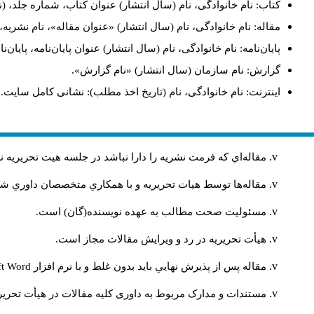
کتاب: نام خانوادگی، نام (سال انتشار) عنوان کتاب، شماره جلد، (ن
مقاله: نام خانوادگی، نام (سال انتشار) «عنوان مقاله»، نام نشری
پایان‌نامه: نام خانوادگی، نام (سال انتشار) عنوان پایان‌نامه، پایا
گزارش: نام سازمان (سال انتشار) «نام گزارش».
اینترنت: نام خانوادگی، نام (تاریخ اخذ مطلب): نشانی کامل سایت.
مقاله‌اي كه فرمت نشريه را دارا نباشد در جلسه هيت تحريريه
مقاله‌ها توسط هیات تحريريه و با همکاري متخصصان داوري 
مسئوليت صحت مطالب به عهده نويسنده(گان) است.
هيأت تحريريه در رد و ويرايش مقالات مجاز است.
مقاله پس از پذيرش نهايي باید بدون غلط و با نرم افزار
ft Word
مستندات و مدارک مربوط به داوری کلیه مقالات در هیأت تحریری