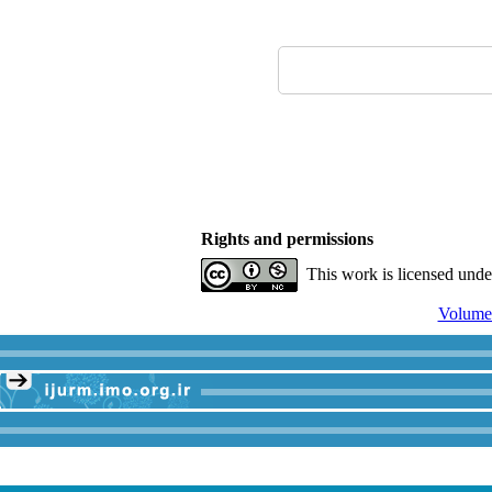
Rights and permissions
This work is licensed und
Volume 