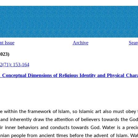
nt Issue
Archive
Sear
2023)
2(71): 153-164
n Conceptual Dimensions of Religious Identity and Physical Chara
ne within the framework of Islam, so Islamic art also must obey 
and inherently draw the attention of believers towards the God
ir inner behaviors and conducts towards God. Water is a preci
Iranian people from ancient times before the advent of Islam. 