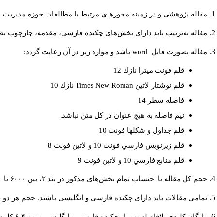
مقاله پژوهشی و در زمینه محورهاي مرتبط با مطالعات حوزه مديريت 
مقاله به‌ترتیب باید دارای بخش‌های چکیده فارسی، مقدمه، چارچوب نظر.
باشد و موارد زير در آن رعايت گردد:
word
مقاله بصورت فايل
قلم فونت ميترا نازك 12
نازك 10
Times New Roman
قلم نوشتار لاتين
فاصله سطر 14
نيم فاصله به هيچ عنوان در كل متن نباشد.
قلم جداول و شكلها فونت 10
قلم زيرنويس فارسي فونت 10 و لاتين فونت 8
قلم منابع فارسي 10 و لاتين فونت 9
حجم کل مقاله با احتساب تمام بخش‌های مذکور در بند ۲، بین ۶۰۰۰ تا ۸۰۰۰کلمه باشد.
تمامی مقالات باید دارای چکیده فارسی و انگلیسی باشند. حجم هر دو چکیده کمتر از ۲۰۰ و بیشتر.
واژگان کلیدی بلافاصله پس از چکیده فارسی و انگلیسی و بین ۴-۶ کلمه نوشته شود.