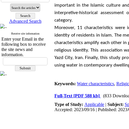
important in the Islamic culture and
interpretive-historical assessment 
category.
Advanced Search
Moreover, 11 characteristics were i
Receive site information
identity of residents in Islam. The m
Enter your Email in the
characteristics amplify each other in
following box to receive
the site news and
religious identity. This association
information.
Yazd City, Iran. Finally, this study
using water in contemporary dwelling
Keywords:
Water characteristics
,
Religio
Full-Text
[PDF 588 kb]
(833 Downloa
Type of Study:
Applicable
|
Subject:
Sp
Accepted: 2023/09/16 | Published: 2023