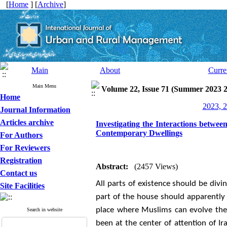
[
Home
] [
Archive
]
Main
About
Curre
Main Menu
Volume 22, Issue 71 (Summer 2023 
Home
2023, 2
Journal Information
Articles archive
Investigating the Interactions betwee
Contemporary Dwellings
For Authors
For Reviewers
Registration
Abstract:
(2457 Views)
Contact us
All parts of existence should be divi
Site Facilities
part of the house should apparently 
place where Muslims can evolve the
Search in website
been at the center of attention of 