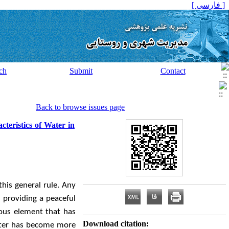
[ فارسی ]
ch
Submit
Contact
Back to browse issues page
cteristics of Water in
this general rule. Any
 providing a peaceful
ous element that has
Download citation:
Water has become more