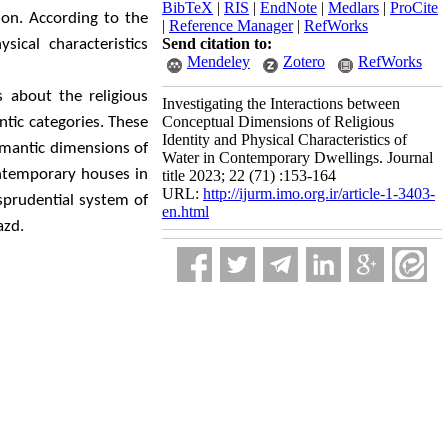
BibTeX
|
RIS
|
EndNote
|
Medlars
|
ProCite
ion. According to the
|
Reference Manager
|
RefWorks
Send citation to:
sical characteristics
Mendeley
Zotero
RefWorks
s about the religious
Investigating the Interactions between
Conceptual Dimensions of Religious
ntic categories. These
Identity and Physical Characteristics of
semantic dimensions of
Water in Contemporary Dwellings. Journal
ontemporary houses in
title 2023; 22 (71) :153-164
URL:
http://ijurm.imo.org.ir/article-1-3403-
sprudential system of
en.html
azd.