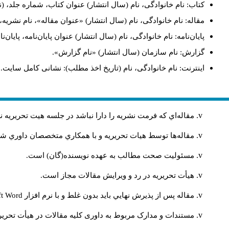
، (نام و نام‌خانوادگی مترجم)، شماره چاپ، محل انتشار: انتشارات.
دگی، نام (سال انتشار) «عنوان مقاله»، نام نشریه، شماره، صفحات.
ان‌نامه، پایان‌نامه کارشناسی‌ارشد/ دکترا، رشته، دانشکده، دانشگاه.
گزارش: نام سازمان (سال انتشار) «نام گزارش».
اینترنت: نام خانوادگی، نام (تاریخ اخذ مطلب): نشانی کامل سایت.
ريه را دارا نباشد در جلسه هيت تحريريه نشريه مطرح نمي‌شود
ر صورت تصويب بر طبق ضوابط نشريه به نوبت چاپ خواهند شد
مسئوليت صحت مطالب به عهده نويسنده(گان) است.
هيأت تحريريه در رد و ويرايش مقالات مجاز است.
ft Word
مقاله پس از پذيرش نهايي باید بدون غلط و با نرم افزار
 به مقالاتی که مورد پذیرش قرار نگرفته اند، متعهد نمی‌باشد