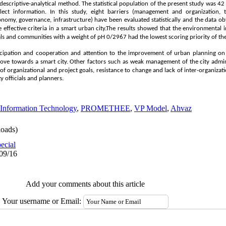
escriptive-analytical method. The statistical population of the present study was 42 ex
ect information. In this study, eight barriers (management and organization, t
conomy, governance, infrastructure) have been evaluated statistically and the data
ze effective criteria in a smart urban city.The results showed that the environmental
als and communities with a weight of pH 0/2967 had the lowest scoring priority of the
ticipation and cooperation and attention to the improvement of urban planning on
move towards a smart city.
Other factors such as weak management of the city admini
 of organizational and project goals, resistance to change and lack of inter-organiza
ty officials and planners.
Information Technology
,
PROMETHEE
,
VP Model
,
Ahvaz
oads)
ecial
/09/16
Add your comments about this article
Your username or Email: