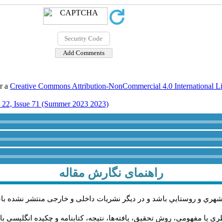
er a
Creative Commons Attribution-NonCommercial 4.0 International L
22, Issue 71 (Summer 2023 2023)
راهنمای نگارش مقاله
اله پژوهشی و در زمینه محورهاي مرتبط با مطالعات حوزه مديريت شهري 
له به‌ترتیب باید دارای بخش‌های چکیده فارسی، مقدمه، چارچوب نظری یا م