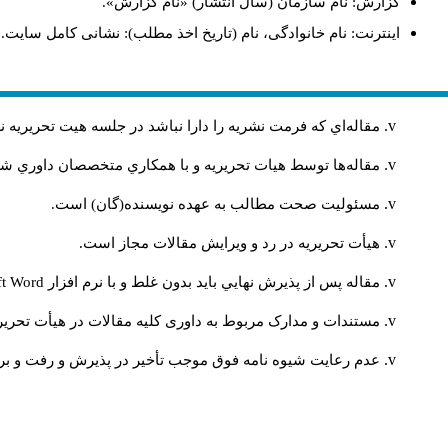
گزارش: نام سازمان (سال انتشار) «نام گزارش».
اینترنت: نام خانوادگی، نام (تاریخ اخذ مطلب): نشانی کامل سایت.
مقاله‌اي كه فرمت نشريه را دارا نباشد در جلسه هيت تحريريه
مقاله‌ها توسط هیات تحريريه و با همکاري متخصصان داوري 
مسئوليت صحت مطالب به عهده نويسنده(گان) است.
هيأت تحريريه در رد و ويرايش مقالات مجاز است.
مقاله پس از پذيرش نهايي باید بدون غلط و با نرم افزار
ft Word
مستندات و مدارک مربوط به داوری کلیه مقالات در هیأت تحریری
عدم رعایت شیوه نامه فوق موجب تأخیر در پذیرش و رفت و برگ