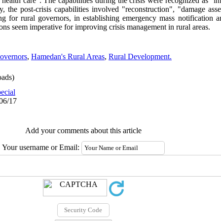
"health care". The capabilities during the crisis were recognized as "i
, the post-crisis capabilities involved "reconstruction", "damage asse
ng for rural governors, in establishing emergency mass notification a
ations seem imperative for improving crisis management in rural areas.
overnors
,
Hamedan's Rural Areas
,
Rural Development.
ads)
ecial
/06/17
Add your comments about this article
Your username or Email: