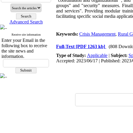
"coordination and organizational ", and 
groups" and "security" measures. Finally
and services". Providing modular traini
facilitating specific social media applic
Advanced Search
Keywords:
Crisis Management
,
Rural G
Receive site information
Enter your Email in the
following box to receive
Full-Text
[PDF 1263 kb]
(808 Downlo
the site news and
Type of Study:
Applicable
|
Subject:
Sp
information.
Accepted: 2023/06/17 | Published: 2023