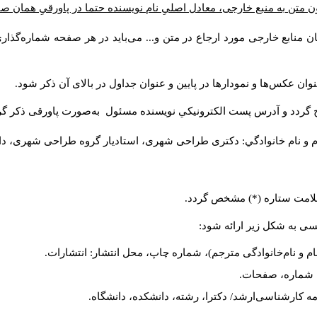
ن متن به منبع خارجی، معادل اصلیِ نام نویسنده حتما در پاورقیِ همان 
 منابع خارجی مورد ارجاع در متن و... می‌باید در هر صفحه شماره‌گذار
ان عکس‌ها و نمودارها در پایین و عنوان جداول در بالای آن ذکر شود.
 گردد و آدرس پست الكترونيكي نويسنده مسئول به‌صورت پاورقی ذکر گر
م و نام خانوادگي: دکتری طراحی شهری، استادیار گروه
طراحی شهری، دانشکد
 علامت ستاره (*) مشخص گردد.
یسی به شکل زیر ارائه شود:
ام و نام‌خانوادگی مترجم)، شماره چاپ، محل انتشار: انتشارات.
ه، شماره، صفحات.
ن‌نامه کارشناسی‌ارشد/ دکترا، رشته، دانشکده، دانشگاه.