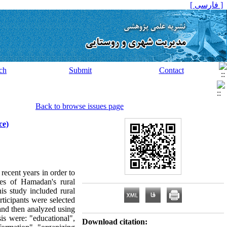
[ فارسی ]
ch
Submit
Contact
Back to browse issues page
ce)
recent years in order to
ies of Hamadan's rural
is study included rural
ticipants were selected
 and then analyzed using
sis were: "educational",
Download citation: