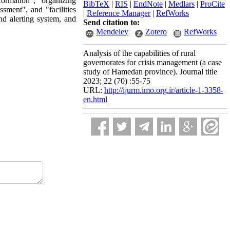
nformation", "organizing
BibTeX
|
RIS
|
EndNote
|
Medlars
|
ProCite
ssment", and "facilities
|
Reference Manager
|
RefWorks
nd alerting system, and
Send citation to:
Mendeley
Zotero
RefWorks
Analysis of the capabilities of rural
governorates for crisis management (a case
study of Hamedan province). Journal title
2023; 22 (70) :55-75
URL:
http://ijurm.imo.org.ir/article-1-3358-
en.html