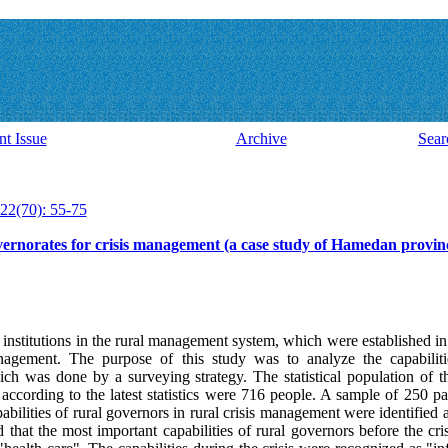
nt Issue
Archive
Sear
22(70): 55-75
governorates for crisis management (a case study of Hamedan provin
l institutions in the rural management system, which
were established in 
anagement.
The purpose of this study was to analyze the capabilit
ch was done by a surveying strategy. The statistical population of th
cording to the latest statistics were 716 people. A sample of 250 par
bilities of rural governors in rural crisis management were identified
hat the most important capabilities of rural governors before the cri