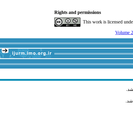
Rights and permissions
This work is licensed und
Volume 2
شد
.
شد.