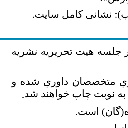
طلب): نشانی کامل سایت
در جلسه هيت تحريريه نشريه
اري متخصصان داوري شده و
ه نوبت چاپ خواهند شد
.
ه(گان) است