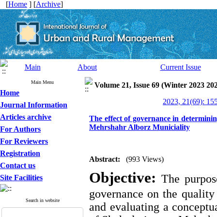
[
Home
] [
Archive
]
Main
About
Current Issue
Main Menu
Volume 21, Issue 69 (Winter 2023 20
Home
2023, 21(69): 15
Journal Information
Articles archive
The effect of governance in determining
Mehrshahr Alborz Municiality
For Authors
For Reviewers
Registration
Abstract:
(993 Views)
Contact us
Objective:
The purpose
Site Facilities
governance on the quality o
Search in website
and evaluating a conceptua