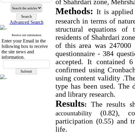
of Shahrdari zone, Mehrsha
Methods:
It is applie
research in terms of natur
Advanced Search
structural equations of 
Receive site information
residents of Shahrdari zone
Enter your Email in the
of this area was 247000
following box to receive
the site news and
questionnaire
- 384 quest
information.
accepted. It contained 6
confirmed using Cronbach
using content validity .T
type has been used. The d
and library research.
Results
:
The results sh
(0.82), coo
accountability
participation (0.55) and t
life.