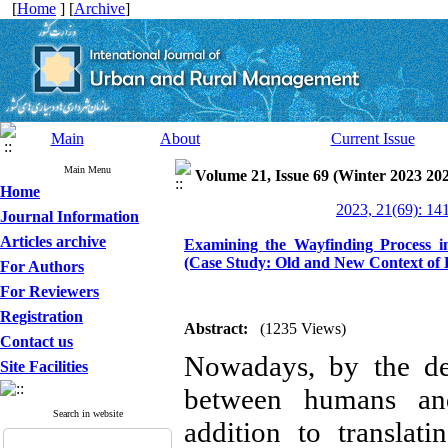
[
Home
] [
Archive
]
Main
About
Current Issue
Main Menu
Volume 21, Issue 69 (Winter 2023 20
Home
2023, 21(69): 14
Journal Information
Articles archive
Examining the Wayfinding Process i
(Case Study: Old and New Context of
For Authors
For Reviewers
Registration
Abstract:
(1235 Views)
Contact us
Nowadays, by the dev
Site Facilities
between humans an
Search in website
addition to translatin