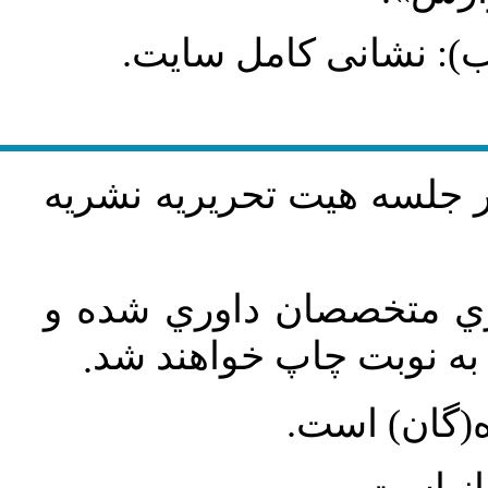
طلب): نشانی کامل سایت
در جلسه هيت تحريريه نشريه
اري متخصصان داوري شده و
ه نوبت چاپ خواهند شد
.
ه(گان) است