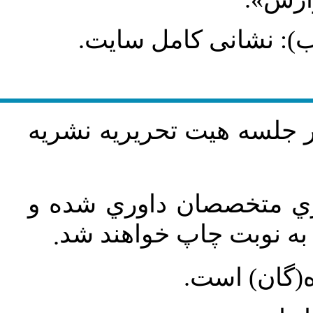
طلب): نشانی کامل سایت
در جلسه هيت تحريريه نشريه
اري متخصصان داوري شده و
ه نوبت چاپ خواهند شد
.
ه(گان) است