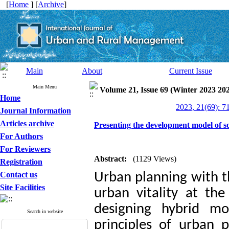
[
Home
] [
Archive
]
Main
About
Current Issue
Main Menu
Volume 21, Issue 69 (Winter 2023 20
Home
2023, 21(69): 7
Journal Information
Articles archive
Presenting the development model of so
For Authors
For Reviewers
Abstract:
(1129 Views)
Registration
Contact us
Urban planning with th
Site Facilities
urban vitality at the
designing hybrid m
Search in website
principles of urban 