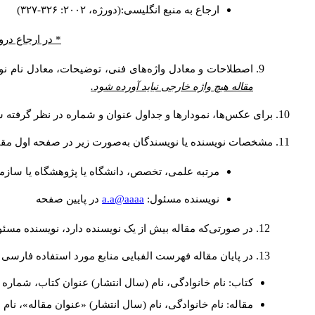
ارجاع به منبع انگلیسی:(دورژه، ۲۰۰۲: ۳۲۶-۳۲۷)
* در ارجاع درو
اصطلاحات و معادل واژه‌های فنی، توضیحات، معادل نام نوی
مقاله هیچ واژه خارجی نباید آورده شود.
برای عکس‌ها، نمودارها و جداول عنوان و شماره در نظر گرفته شو
مشخصات نویسنده یا نویسندگان به‌صورت زیر در صفحه اول مقا
مرتبه علمی، تخصص، دانشگاه یا پژوهشگاه یا سازما
a.a@aaaa
نويسنده مسئول:
در پايين صفحه
در صورتی‌که مقاله بیش از یک نویسنده دارد، نویسنده مسئ
در پایان مقاله فهرست الفبایی منابع مورد استفاده فارسی 
کتاب: نام خانوادگی، نام (سال انتشار) عنوان کتاب، شماره ج
مقاله: نام خانوادگی، نام (سال انتشار) «عنوان مقاله»، نا