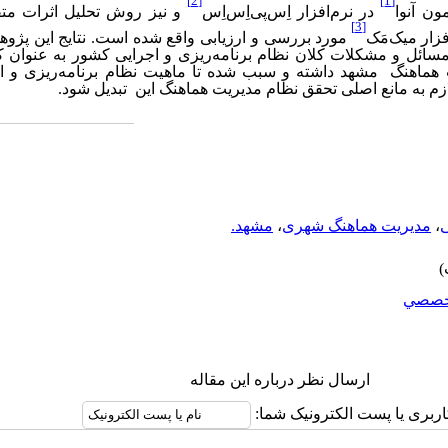
[2]
[1]
ون آنوا
در نرم‌افزار اِس‌پی‌اِس‌اِس
و نیز روش تحلیل اثرات متق
[3]
فزار
میک‌مَک
مورد بررسی و ارزیابی واقع شده است. نتایج این پژو
ز مسائل و مشکلات کلان نظام برنامه‌ریزی و اجرایی کشور به عنوان 
 هماهنگ مشهد داشته و سبب شده تا ماهیت نظام برنامه‌ریزی و اد
ازم به مانع اصلی تحقق نظام مدیریت هماهنگ این تبدیل شود.
،
مدیریت هماهنگ شهری
،
مشهد.
خصصي
ارسال نظر درباره این مقاله
اربری یا پست الکترونیک شما: