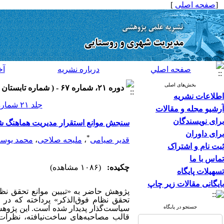
[
صفحه اصلی
]
صفحه اصلي
درباره نشريه
آخ
بخش‌های اصلی
دوره ۲۱، شماره ۶۷ - ( شماره تابستان ۱۴۰۱ ۱۴۰۱ )
اطلاعات نشریه
جلد ۲۱ شماره ۶۷ صفحات ۹۸-۷۷
آرشیو مجله و مقالات
برای نویسندگان
سنجش موانع استقرار مدیریت هماهنگ ش
برای داوران
*
قدیر صیامی
،
ملیحه صلاحی
،
محمد یوس
ثبت نام و اشتراک
تماس با ما
چکیده:
(۱۰۸۶ مشاهده)
تسهیلات پایگاه
بایگانی مقالات زیر چاپ
پژوهش حاضر به «تبیین موانع تحقق نظ
تحقق نظام فوق‌الذکر» پرداخته که در 
جستجو در پایگاه
سیاست‌گذار پدیدار شده است. این پژو