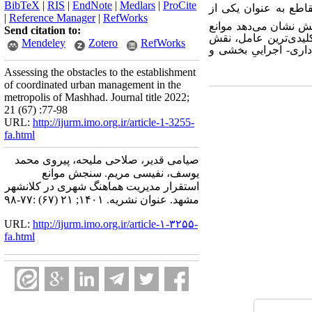
BibTeX
|
RIS
|
EndNote
|
Medlars
|
ProCite
اطع به عنوان یکی از
|
Reference Manager
|
RefWorks
هش نشان می‌دهد موانع
Send citation to:
کلیدی‌ترین عامل، نقش
Mendeley
Zotero
RefWorks
اری- اجراییِ بخشی و
Assessing the obstacles to the establishment
of coordinated urban management in the
metropolis of Mashhad. Journal title 2022;
21 (67) :77-98
URL:
http://ijurm.imo.org.ir/article-1-3255-
fa.html
صیامی قدیر، صلاحی ملیحه، پیروی محمد
یوسف، نفیسی مریم. سنجش موانع
استقرار مدیریت هماهنگ شهری در کلانشهر
مشهد. عنوان نشریه. ۱۴۰۱; ۲۱ (۶۷) :۷۷-۹۸
URL:
http://ijurm.imo.org.ir/article-۱-۳۲۵۵-
fa.html