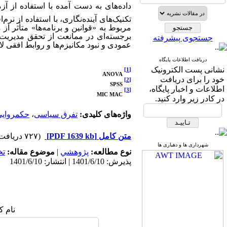
داده‌های به دست آمده با استفاده از آزم
تکنیک‌های آینده‌نگاری، با استفاده از نرم‌ا
مربوط به «قوانین و برنامه‌ها» متأثر ا
برجسته‌ای در ممانعت از تحقق مدیریت
جستجوی پیشرفته
عمودی و نبود مکانیزم‌ها و روابط افقی ل
دریافت اطلاعات پایگاه
نشانی پست الکترونیک
[1]
ANOVA
خود را برای دریافت
[2]
SPSS
اطلاعات و اخبار پایگاه،
[3]
MIC MAC
در کادر زیر وارد کنید.
واژه‌های کلیدی:
تفرق سیاسی
،
حکمروایی
متن کامل
[PDF 1639 kb]
(۷۲۷ دریافت)
شهرداری ها و دهیاری ها
نوع مطالعه:
پژوهشي
|
موضوع مقاله:
ت
پذیرش: 1401/6/10 | انتشار: 1401/6/10
نام ک