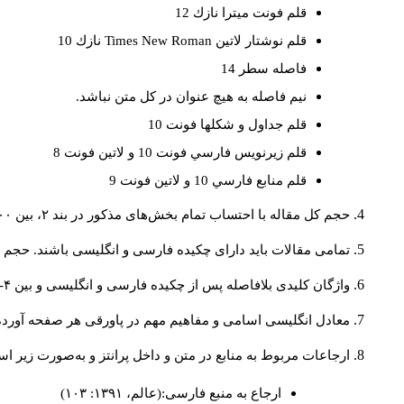
قلم فونت ميترا نازك 12
قلم نوشتار لاتين
Times New Roman
نازك 10
فاصله سطر 14
نيم فاصله به هيچ عنوان در كل متن نباشد.
قلم جداول و شكلها فونت 10
قلم زيرنويس فارسي فونت 10 و لاتين فونت 8
قلم منابع فارسي 10 و لاتين فونت 9
حجم کل مقاله با احتساب تمام بخش‌های مذکور در بند ۲، بین ۶۰۰۰ تا ۸۰۰۰کلمه باشد.
تمامی مقالات باید دارای چکیده فارسی و انگلیسی باشند. حجم هر دو چکیده کمتر از ۲۰۰ 
واژگان کلیدی بلافاصله پس از چکیده فارسی و انگلیسی و بین ۴-۶ کلمه نوشته شود.
معادل انگلیسی اسامی و مفاهیم مهم در پاورقی هر صفحه آورده
ارجاعات مربوط به منابع در متن و داخل پرانتز و به‌صورت زیر ا
ارجاع به منبع فارسی:(عالم، ۱۳۹۱: ۱۰۳)