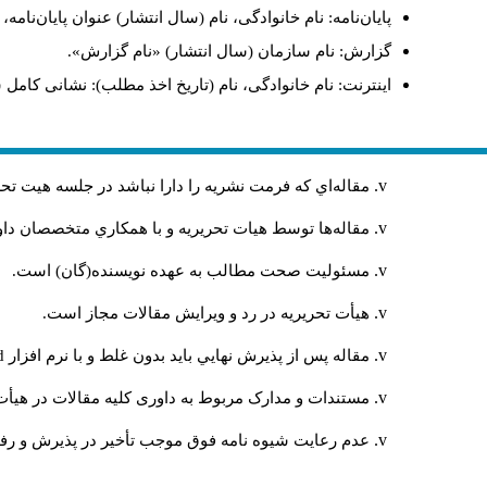
پایان‌نامه: نام خانوادگی، نام (سال انتشار) عنوان پایان‌نامه
گزارش: نام سازمان (سال انتشار) «نام گزارش».
اینترنت: نام خانوادگی، نام (تاریخ اخذ مطلب): نشانی کامل 
مقاله‌اي كه فرمت نشريه را دارا نباشد در جلسه هيت ت
مقاله‌ها توسط هیات تحريريه و با همکاري متخصصان د
مسئوليت صحت مطالب به عهده نويسنده(گان) است.
هيأت تحريريه در رد و ويرايش مقالات مجاز است.
مقاله پس از پذيرش نهايي باید بدون غلط و با نرم افزار
rd
مستندات و مدارک مربوط به داوری کلیه مقالات در هیأت 
عدم رعایت شیوه نامه فوق موجب تأخیر در پذیرش و رفت 