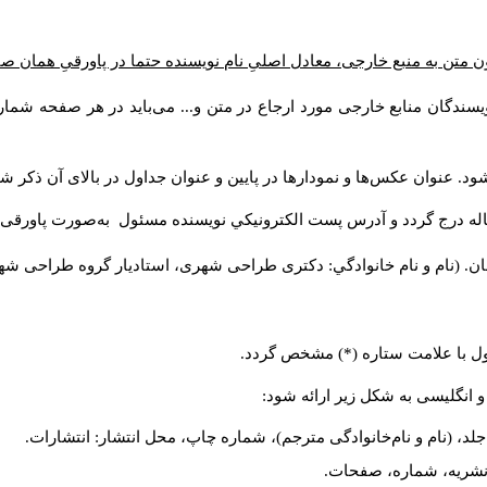
ن متن به منبع خارجی، معادل اصلیِ نام نویسنده حتما در پاورقیِ همان 
سندگان منابع خارجی مورد ارجاع در متن و... می‌باید در هر صفحه شمار
د. عنوان عکس‌ها و نمودارها در پایین و عنوان جداول در بالای آن ذکر شو
له درج گردد و آدرس پست الكترونيكي نويسنده مسئول به‌صورت پاورقی ذ
ن. (نام و نام خانوادگي: دکتری طراحی شهری، استادیار گروه
طراحی شهری،
ول با علامت ستاره (*) مشخص گردد.
و انگلیسی به شکل زیر ارائه شود:
لد، (نام و نام‌خانوادگی مترجم)، شماره چاپ، محل انتشار: انتشارات.
م نشریه، شماره، صفحات.