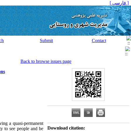
[ فارسی ]
ch
Submit
Contact
Back to browse issues page
ons
aving a quasi-permanent
Download citation:
ty to see people and be