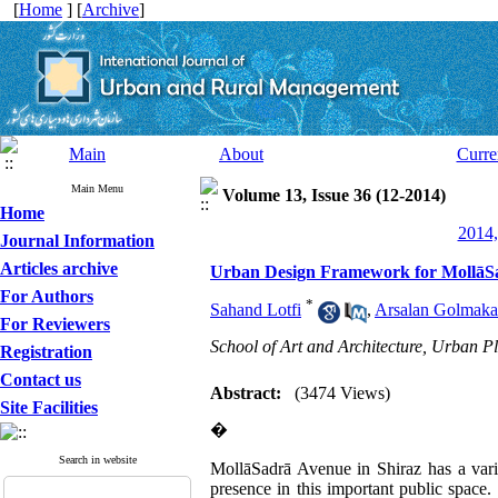
[
Home
] [
Archive
]
Main
About
Curre
Main Menu
Volume 13, Issue 36 (12-2014)
Home
2014,
Journal Information
Articles archive
Urban Design Framework for MollāSadr
For Authors
*
Sahand Lotfi
,
Arsalan Golmaka
For Reviewers
School of Art and Architecture, Urban P
Registration
Contact us
Abstract:
(3474 Views)
Site Facilities
�
Search in website
MollāSadrā Avenue in Shiraz has a vari
presence in this important public space