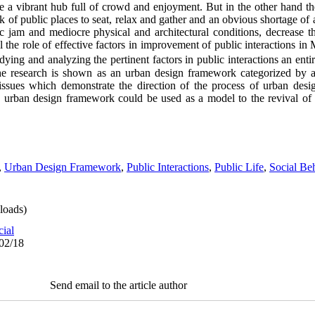
a vibrant hub full of crowd and enjoyment. But in the other hand th
k of public places to seat, relax and gather and an obvious shortage of 
ic jam and mediocre physical and architectural conditions, decrease th
al the role of effective factors in improvement of public interactions i
dying and analyzing the pertinent factors in public interactions an enti
e research is shown as an urban design framework categorized by act
 issues which demonstrate the direction of the process of urban des
s urban design framework could be used as a model to the revival of
,
Urban Design Framework
,
Public Interactions
,
Public Life
,
Social Be
loads)
cial
/02/18
Send email to the article author