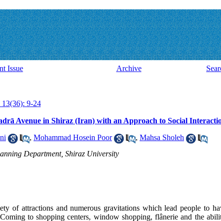
nt Issue
Archive
Sear
 13(36): 9-24
ā Avenue in Shiraz (Iran) with an Approach to Social Interacti
ni
,
Mohammad Hosein Poor
,
Mahsa Sholeh
lanning Department, Shiraz University
ety of attractions and numerous gravitations which lead people to h
. Coming to shopping centers, window shopping, flânerie and the abili