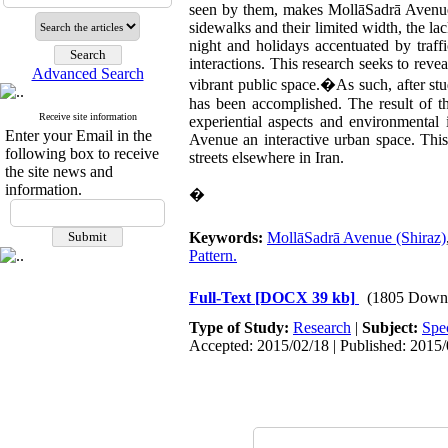
seen by them, makes MollāSadrā Avenue 
sidewalks and their limited width, the lac
night and holidays accentuated by traff
interactions. This research seeks to reve
Advanced Search
vibrant public space.
�
As such, after stu
has been accomplished. The result of th
Receive site information
experiential aspects and environmental
Enter your Email in the
Avenue an interactive urban space. Thi
following box to receive
streets elsewhere in Iran.
the site news and
information.
�
Keywords:
MollāSadrā Avenue (Shiraz)
Pattern.
Full-Text
[DOCX 39 kb]
(1805 Down
Type of Study:
Research
|
Subject:
Spe
Accepted: 2015/02/18 | Published: 2015