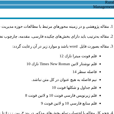
مقاله پژوهشی و در زمینه محورهاي مرتبط با مطالعات حوزه مديريت 
مقاله به‌ترتیب باید دارای بخش‌های چکیده فارسی، مقدمه، چارچوب نظر.
باشد و موارد زير در آن رعايت گردد:
word
مقاله بصورت فايل
قلم فونت ميترا نازك 12
نازك 10
Times New Roman
قلم نوشتار لاتين
فاصله سطر 14
نيم فاصله به هيچ عنوان در كل متن نباشد.
قلم جداول و شكلها فونت 10
قلم زيرنويس فارسي فونت 10 و لاتين فونت 8
قلم منابع فارسي 10 و لاتين فونت 9
حجم کل مقاله با احتساب تمام بخش‌های مذکور در بند ۲، بین ۶۰۰۰ تا ۸۰۰۰کلمه باشد.