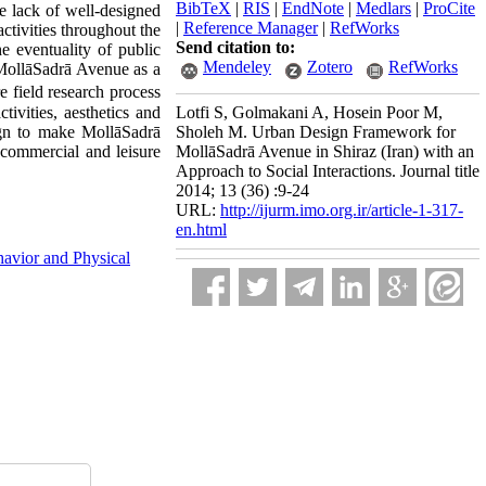
BibTeX
|
RIS
|
EndNote
|
Medlars
|
ProCite
e lack of well-designed
|
Reference Manager
|
RefWorks
activities throughout the
Send citation to:
e eventuality of public
Mendeley
Zotero
RefWorks
n MollāSadrā Avenue as a
re field research process
ivities, aesthetics and
Lotfi S, Golmakani A, Hosein Poor M,
ign to make MollāSadrā
Sholeh M. Urban Design Framework for
 commercial and leisure
MollāSadrā Avenue in Shiraz (Iran) with an
Approach to Social Interactions. Journal title
2014; 13 (36) :9-24
URL:
http://ijurm.imo.org.ir/article-1-317-
en.html
havior and Physical