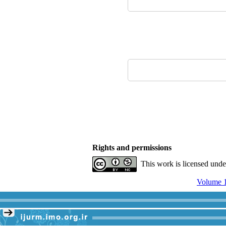
Rights and permissions
This work is licensed und
Volume 1