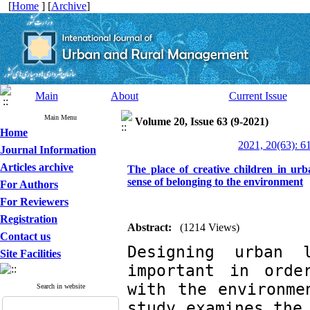
[
Home
] [
Archive
]
Main
About
Current Issue
Main Menu
Volume 20, Issue 63 (9-2021)
Home
2021, 20(63): 6
Journal Information
Articles archive
The place of creative children in ur
sense of belonging to the environment
For Authors
For Reviewers
Registration
Abstract:
(1214 Views)
Contact us
Designing urban 
Site Facilities
important in orde
with the environme
Search in website
study examines the 