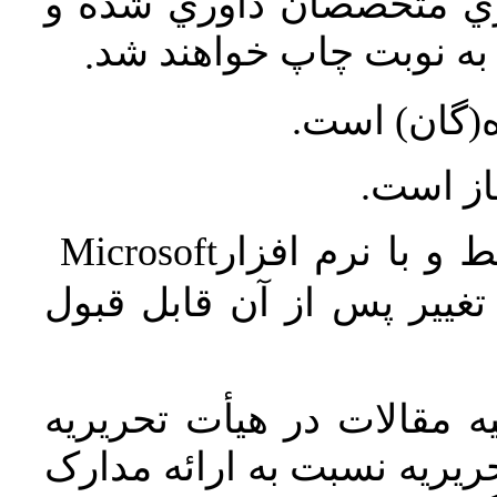
اري متخصصان داوري شده و
ه نوبت چاپ خواهند شد
.
ه(گان) است
جاز است
Microsoft
 و با نرم افزار
غییر پس از آن قابل قبول
 مقالات در هیأت تحریریه
یریه نسبت به ارائه مدارک