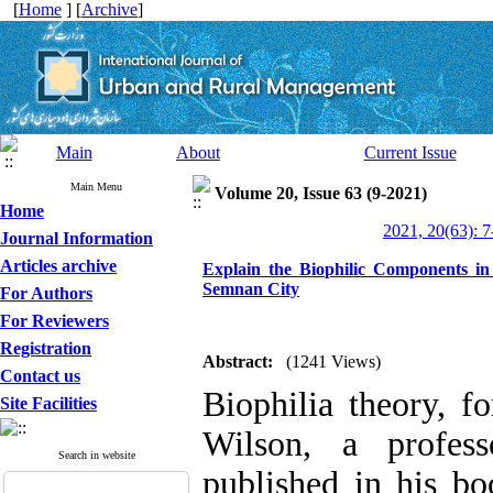
[
Home
] [
Archive
]
Main
About
Current Issue
Main Menu
Volume 20, Issue 63 (9-2021)
Home
2021, 20(63): 7
Journal Information
Articles archive
Explain the Biophilic Components in 
Semnan City
For Authors
For Reviewers
Registration
Abstract:
(1241 Views)
Contact us
Biophilia theory, f
Site Facilities
Wilson, a profes
Search in website
published in his bo