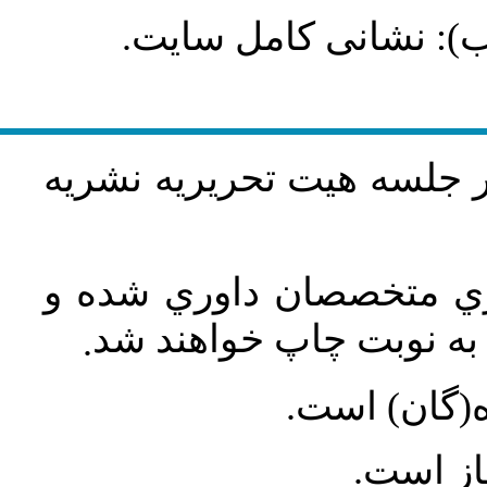
طلب): نشانی کامل سایت
در جلسه هيت تحريريه نشريه
اري متخصصان داوري شده و
ه نوبت چاپ خواهند شد
.
ه(گان) است
جاز است