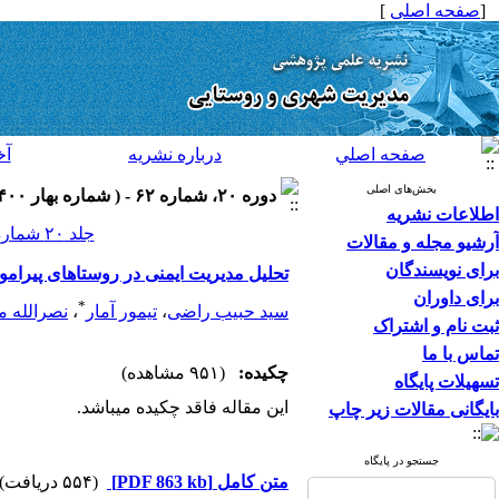
[
صفحه اصلی
]
صفحه اصلي
درباره نشريه
آخ
بخش‌های اصلی
دوره ۲۰، شماره ۶۲ - ( شماره بهار ۱۴۰۰ ۱۴۰۰ )
اطلاعات نشریه
جلد ۲۰ شماره ۶۲ صفحات ۴۰-۲۶
آرشیو مجله و مقالات
برای نویسندگان
تحلیل مدیریت ایمنی در روستاهای پیرامو
برای داوران
*
سید حبیب راضی
،
تیمور آمار
،
نصرالله م
ثبت نام و اشتراک
تماس با ما
چکیده:
(۹۵۱ مشاهده)
تسهیلات پایگاه
این مقاله فاقد چکیده می​باشد.
بایگانی مقالات زیر چاپ
جستجو در پایگاه
متن کامل
[PDF 863 kb]
(۵۵۴ دریافت)