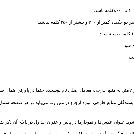
و بیشتر از ۲۵۰ کلمه نباشد.
 شود.
ست:
ن متن به منبع خارجی، معادل اصلیِ نام نویسنده حتما در پاورقیِ همان 
سندگان منابع خارجی مورد ارجاع در متن و... می‌باید در هر صفحه شمار
د. عنوان عکس‌ها و نمودارها در پایین و عنوان جداول در بالای آن ذکر شو
له درج گردد و آدرس پست الكترونيكي نويسنده مسئول به‌صورت پاورقی ذ