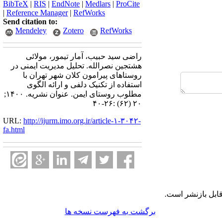
BibTeX
|
RIS
|
EndNote
|
Medlars
|
ProCite
|
Reference Manager
|
RefWorks
Send citation to:
Mendeley
Zotero
RefWorks
راضی سید حبیب، آمار تیمور، مولائی
هشتجین نصرالله. تحلیل مدیریت ایمنی در
روستاهای پیرامون کلان شهر تهران با
استفاده از تکنیک دلفی و ارائه الگوی
مطلوب روستای ایمن. عنوان نشریه. ۱۴۰۰;
۲۰ (۶۲) :۲۶-۴۰
URL:
http://ijurm.imo.org.ir/article-۱-۳۰۴۲-
fa.html
ابل بازنشر است.
برگشت به فهرست نسخه ها