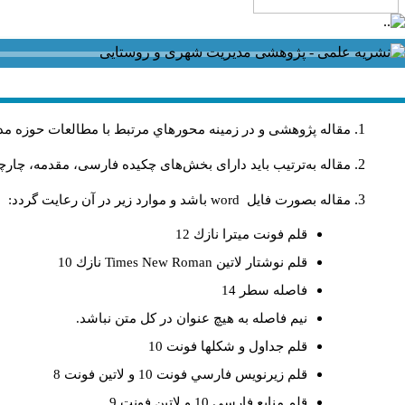
مقاله پژوهشی و در زمینه محورهاي مرتبط با مطالعات حوزه مد
مقاله به‌ترتیب باید دارای بخش‌های چکیده فارسی، مقدمه، چارچو
مقاله بصورت فايل
word
باشد و موارد زير در آن رعايت گردد:
قلم فونت ميترا نازك 12
قلم نوشتار لاتين
Times New Roman
نازك 10
فاصله سطر 14
نيم فاصله به هيچ عنوان در كل متن نباشد.
قلم جداول و شكلها فونت 10
قلم زيرنويس فارسي فونت 10 و لاتين فونت 8
قلم منابع فارسي 10 و لاتين فونت 9