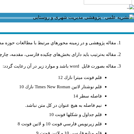
مقاله پژوهشی و در زمینه محورهاي مرتبط با مطالعات حوزه مد
مقاله به‌ترتیب باید دارای بخش‌های چکیده فارسی، مقدمه، چارچو
مقاله بصورت فايل
word
باشد و موارد زير در آن رعايت گردد:
قلم فونت ميترا نازك 12
قلم نوشتار لاتين
Times New Roman
نازك 10
فاصله سطر 14
نيم فاصله به هيچ عنوان در كل متن نباشد.
قلم جداول و شكلها فونت 10
قلم زيرنويس فارسي فونت 10 و لاتين فونت 8
قلم منابع فارسي 10 و لاتين فونت 9