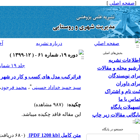
[
صفحه اصلی
]
صفحه اصلي
درباره نشريه
آخ
بخش‌های اصلی
دوره ۱۹، شماره ۶۱ - ( ۱۲-۱۳۹۹ )
اطلاعات نشریه
جلد ۱۹ شماره ۶۱ صفحات ۲۰-۷
آرشیو مجله و مقالات
برای نویسندگان
فراترکیب مدل های کسب و کار در شهر 
برای داوران
*
سید حمید خداداد حسینی
،
محمد فرجود
،
ثبت نام و اشتراک
تماس با ما
چکیده:
(۹۸۷ مشاهده)
تسهیلات پایگاه
این مقاله فاقد چکیده می​باشد.
بایگانی مقالات زیر چاپ
جستجو در پایگاه
متن کامل
[PDF 1208 kb]
(۶۸۰ دریافت)