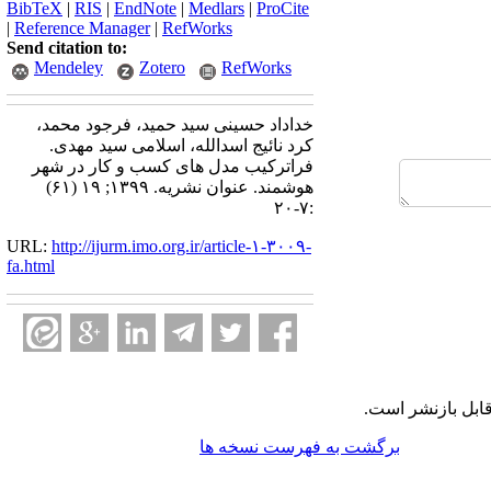
BibTeX
|
RIS
|
EndNote
|
Medlars
|
ProCite
|
Reference Manager
|
RefWorks
Send citation to:
Mendeley
Zotero
RefWorks
خداداد حسینی سید حمید، فرجود محمد،
کرد نائیج اسدالله، اسلامی سید مهدی.
فراترکیب مدل های کسب و کار در شهر
هوشمند. عنوان نشریه. ۱۳۹۹; ۱۹ (۶۱)
:۷-۲۰
URL:
http://ijurm.imo.org.ir/article-۱-۳۰۰۹-
fa.html
ابل بازنشر است.
برگشت به فهرست نسخه ها