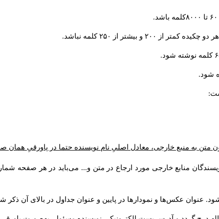
و بیشتر از ۲۵۰ کلمه نباشد.
 شود.
ست:
ن متن به منبع خارجی، معادل اصلیِ نام نویسنده حتما در پاورقیِ همان 
سندگان منابع خارجی مورد ارجاع در متن و... می‌باید در هر صفحه شمار
د. عنوان عکس‌ها و نمودارها در پایین و عنوان جداول در بالای آن ذکر شو
له درج گردد و آدرس پست الكترونيكي نويسنده مسئول به‌صورت پاورقی ذ