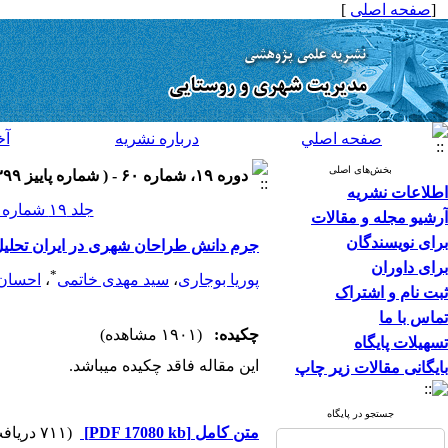
[
صفحه اصلی
]
صفحه اصلي
درباره نشريه
آخ
بخش‌های اصلی
دوره ۱۹، شماره ۶۰ - ( شماره پاییز ۱۳۹۹ )
اطلاعات نشریه
جلد ۱۹ شماره ۶۰ صفحات ۱۵۸-۱۳۵
آرشیو مجله و مقالات
برای نویسندگان
جرم دانش طراحان شهری در ایران تحلیل 
برای داوران
*
پوریا بوجاری
،
سید مهدی خاتمی
،
احسان 
ثبت نام و اشتراک
تماس با ما
چکیده:
(۱۹۰۱ مشاهده)
تسهیلات پایگاه
این مقاله فاقد چکیده می​باشد.
بایگانی مقالات زیر چاپ
جستجو در پایگاه
متن کامل
[PDF 17080 kb]
(۷۱۱ دریافت)