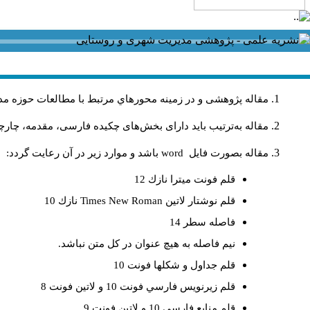
مقاله پژوهشی و در زمینه محورهاي مرتبط با مطالعات حوزه مد
مقاله به‌ترتیب باید دارای بخش‌های چکیده فارسی، مقدمه، چارچو
مقاله بصورت فايل
word
باشد و موارد زير در آن رعايت گردد:
قلم فونت ميترا نازك 12
قلم نوشتار لاتين
Times New Roman
نازك 10
فاصله سطر 14
نيم فاصله به هيچ عنوان در كل متن نباشد.
قلم جداول و شكلها فونت 10
قلم زيرنويس فارسي فونت 10 و لاتين فونت 8
قلم منابع فارسي 10 و لاتين فونت 9