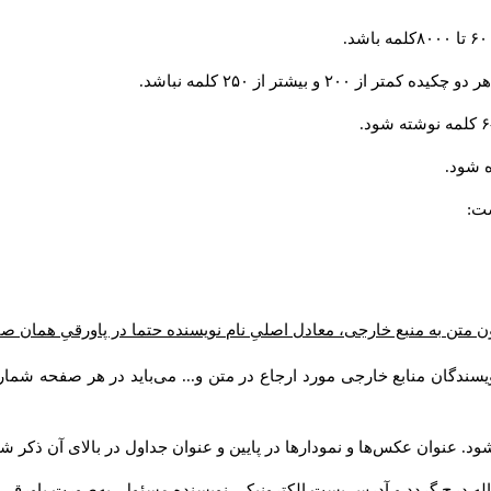
و بیشتر از ۲۵۰ کلمه نباشد.
 شود.
ست:
ن متن به منبع خارجی، معادل اصلیِ نام نویسنده حتما در پاورقیِ همان 
سندگان منابع خارجی مورد ارجاع در متن و... می‌باید در هر صفحه شمار
د. عنوان عکس‌ها و نمودارها در پایین و عنوان جداول در بالای آن ذکر شو
له درج گردد و آدرس پست الكترونيكي نويسنده مسئول به‌صورت پاورقی ذ