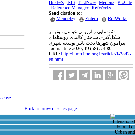
BibTeX
|
RIS
|
EndNote
|
Medlars
|
ProCite
|
Reference Manager
|
RefWorks
Send citation to:
Mendeley
Zotero
RefWorks
شناسایی و ارزیابی عوامل موثر بر
شکل‌گیری ساختار کالبدی روستاهای
پیرامون شهرها تحت تاثیر توسعه شهری.
Journal title 2020; 19 (58) :73-89
URL:
http://ijurm.imo.org.ir/article-1-2842-
en.html
icense
.
Back to browse issues page