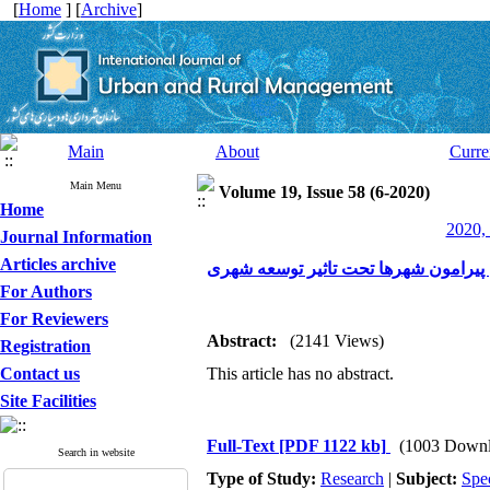
[
Home
] [
Archive
]
Main
About
Curre
Main Menu
Volume 19, Issue 58 (6-2020)
Home
2020, 
Journal Information
Articles archive
 پیرامون شهرها تحت تاثیر توسعه شهری
For Authors
For Reviewers
Abstract:
(2141 Views)
Registration
Contact us
This article has no abstract.
Site Facilities
Full-Text
[PDF 1122 kb]
(1003 Downl
Search in website
Type of Study:
Research
|
Subject:
Spe