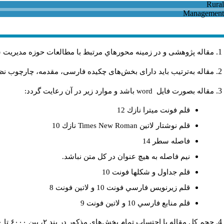
مقاله پژوهشی و در زمینه محورهاي مرتبط با مطالعات حوزه مديريت 
مقاله به‌ترتیب باید دارای بخش‌های چکیده فارسی، مقدمه، چارچوب نظری
مقاله بصورت فايل
word
باشد و موارد زير در آن رعايت گردد:
قلم فونت ميترا نازك 12
قلم نوشتار لاتين
Times New Roman
نازك 10
فاصله سطر 14
نيم فاصله به هيچ عنوان در كل متن نباشد.
قلم جداول و شكلها فونت 10
قلم زيرنويس فارسي فونت 10 و لاتين فونت 8
قلم منابع فارسي 10 و لاتين فونت 9
حجم کل مقاله با احتساب تمام بخش‌های مذکور در بند ۲، بین ۶۰۰۰ تا ۸۰۰۰کلمه باشد.