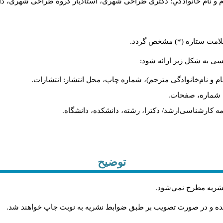
م و نام خانوادگي: دکتری طراحی شهری، استادیار گروه
طراحی شهری، دانشکد
 علامت ستاره (*) مشخص گردد.
یسی به شکل زیر ارائه شود:
ام و نام‌خانوادگی مترجم)، شماره چاپ، محل انتشار: انتشارات.
ه، شماره، صفحات.
ن‌نامه کارشناسی‌ارشد/ دکترا، رشته، دانشکده، دانشگاه.
توضیح
 نشريه مطرح نمي‌شود
.
شده و در صورت تصويب بر طبق ضوابط نشريه به نوبت چاپ خواهند شد
.