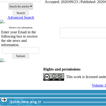
Accepted: 2020/09/23 | Published: 2020
Advanced Search
Receive site information
Enter your Email in the
following box to receive
the site news and
information.
Rights and permissions
This work is licensed und
Volume 1