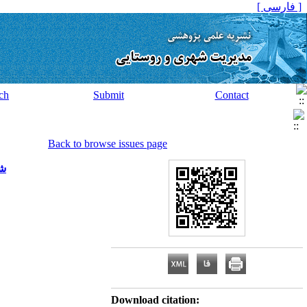
[ فارسی ]
ch
Submit
Contact
Back to browse issues page
شن
Download citation: