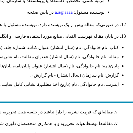
مرتبه علمی، تخصص، دانشگاه یا پژوهشگاه یا سازمان. (نا
a.a@aaaa
نويسنده مسئول:
در پايين صفحه
در صورتی‌که مقاله بیش از یک نویسنده دارد، نویسنده مسئول با
در پایان مقاله فهرست الفبایی منابع مورد استفاده فارسی و انگل
کتاب: نام خانوادگی، نام (سال انتشار) عنوان کتاب، شماره جلد، (ن
مقاله: نام خانوادگی، نام (سال انتشار) «عنوان مقاله»، نام نشری
پایان‌نامه: نام خانوادگی، نام (سال انتشار) عنوان پایان‌نامه، پایا
گزارش: نام سازمان (سال انتشار) «نام گزارش».
اینترنت: نام خانوادگی، نام (تاریخ اخذ مطلب): نشانی کامل سایت.
مقاله‌اي كه فرمت نشريه را دارا نباشد در جلسه هيت تحريريه
مقاله‌ها توسط هیات تحريريه و با همکاري متخصصان داوري 