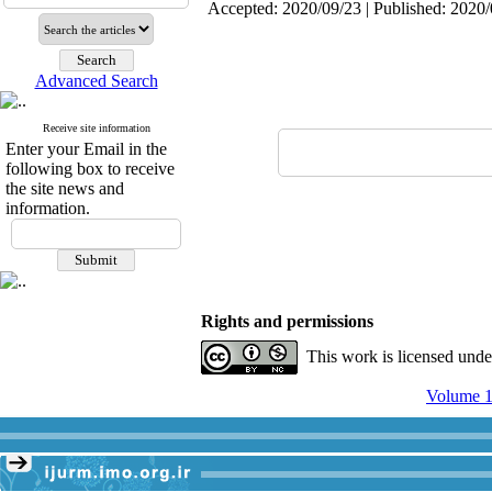
Accepted: 2020/09/23 | Published: 2020
Advanced Search
Receive site information
Enter your Email in the
following box to receive
the site news and
information.
Rights and permissions
This work is licensed und
Volume 1