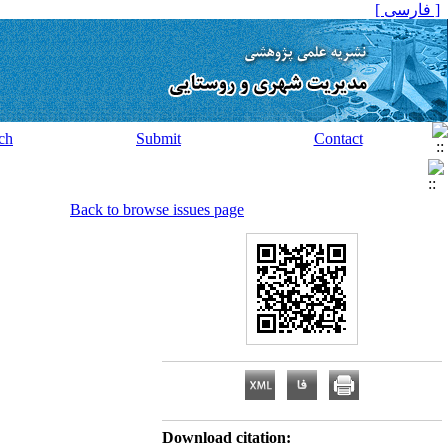
[ فارسی ]
ch
Submit
Contact
Back to browse issues page
Download citation: