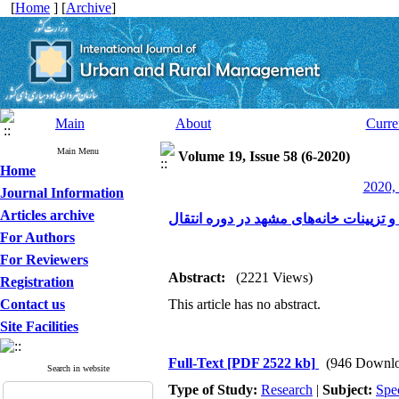
[
Home
] [
Archive
]
Main
About
Curre
Main Menu
Volume 19, Issue 58 (6-2020)
Home
2020, 
Journal Information
Articles archive
و تزیینات خانه‌های مشهد در دوره انتقال
For Authors
For Reviewers
Abstract:
(2221 Views)
Registration
Contact us
This article has no abstract.
Site Facilities
Full-Text
[PDF 2522 kb]
(946 Downlo
Search in website
Type of Study:
Research
|
Subject:
Spe