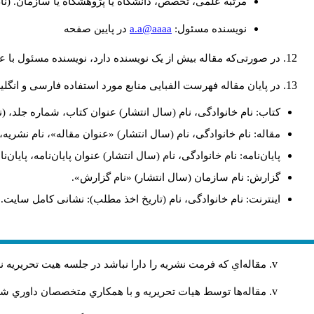
مرتبه علمی، تخصص، دانشگاه یا پژوهشگاه یا سازمان. (نا
a.a@aaaa
نويسنده مسئول:
در پايين صفحه
در صورتی‌که مقاله بیش از یک نویسنده دارد، نویسنده مسئول با
در پایان مقاله فهرست الفبایی منابع مورد استفاده فارسی و انگل
کتاب: نام خانوادگی، نام (سال انتشار) عنوان کتاب، شماره جلد، (ن
مقاله: نام خانوادگی، نام (سال انتشار) «عنوان مقاله»، نام نشری
پایان‌نامه: نام خانوادگی، نام (سال انتشار) عنوان پایان‌نامه، پایا
گزارش: نام سازمان (سال انتشار) «نام گزارش».
اینترنت: نام خانوادگی، نام (تاریخ اخذ مطلب): نشانی کامل سایت.
مقاله‌اي كه فرمت نشريه را دارا نباشد در جلسه هيت تحريريه
مقاله‌ها توسط هیات تحريريه و با همکاري متخصصان داوري 