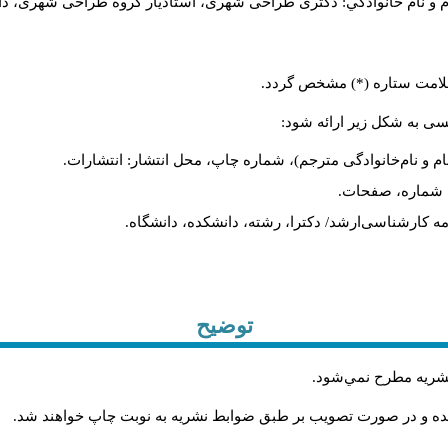
م و نام خانوادگي: دکتری طراحی شهری، استادیار گروه
طراحی شهری، دانشکد
 علامت ستاره (*) مشخص گردد.
یسی به شکل زیر ارائه شود:
ام و نام‌خانوادگی مترجم)، شماره چاپ، محل انتشار: انتشارات.
ه، شماره، صفحات.
ن‌نامه کارشناسی‌ارشد/ دکترا، رشته، دانشکده، دانشگاه.
توضیح
 نشريه مطرح نمي‌شود
.
شده و در صورت تصويب بر طبق ضوابط نشريه به نوبت چاپ خواهند شد
.