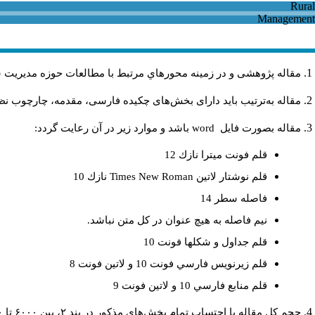
مقاله پژوهشی و در زمینه محورهاي مرتبط با مطالعات حوزه مديريت 
مقاله به‌ترتیب باید دارای بخش‌های چکیده فارسی، مقدمه، چارچوب نظری
مقاله بصورت فايل
word
باشد و موارد زير در آن رعايت گردد:
قلم فونت ميترا نازك 12
قلم نوشتار لاتين
Times New Roman
نازك 10
فاصله سطر 14
نيم فاصله به هيچ عنوان در كل متن نباشد.
قلم جداول و شكلها فونت 10
قلم زيرنويس فارسي فونت 10 و لاتين فونت 8
قلم منابع فارسي 10 و لاتين فونت 9
حجم کل مقاله با احتساب تمام بخش‌های مذکور در بند ۲، بین ۶۰۰۰ تا ۸۰۰۰کلمه باشد.