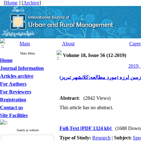
[
Home
] [
Archive
]
Main
About
Curre
Main Menu
Volume 18, Issue 56 (12-2019)
Home
2019, 
Journal Information
Articles archive
مین لرزه (مورد مطالعه:کلانشهر تبریز)
For Authors
For Reviewers
Abstract:
(2842 Views)
Registration
Contact us
This article has no abstract.
Site Facilities
Full-Text
[PDF 1324 kb]
(1688 Downl
Search in website
Type of Study:
Research
|
Subject:
Spe