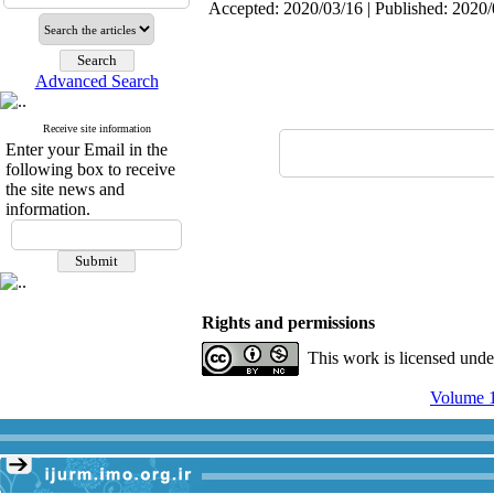
Accepted: 2020/03/16 | Published: 2020
Advanced Search
Receive site information
Enter your Email in the
following box to receive
the site news and
information.
Rights and permissions
This work is licensed und
Volume 1