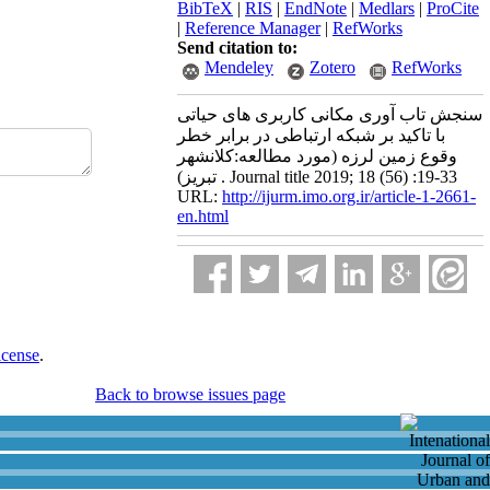
BibTeX
|
RIS
|
EndNote
|
Medlars
|
ProCite
|
Reference Manager
|
RefWorks
Send citation to:
Mendeley
Zotero
RefWorks
سنجش تاب آوری مکانی کاربری های حیاتی
با تاکید بر شبکه ارتباطی در برابر خطر
وقوع زمین لرزه (مورد مطالعه:کلانشهر
تبریز) . Journal title 2019; 18 (56) :19-33
URL:
http://ijurm.imo.org.ir/article-1-2661-
en.html
icense
.
Back to browse issues page