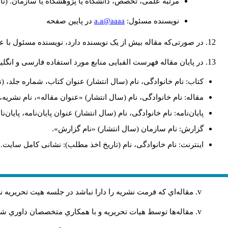
مرتبه علمی، تخصص، دانشگاه یا پژوهشگاه یا سازمان. (نا
a.a@aaaa
نويسنده مسئول:
در پايين صفحه
در صورتی‌که مقاله بیش از یک نویسنده دارد، نویسنده مسئول با
در پایان مقاله فهرست الفبایی منابع مورد استفاده فارسی و انگل
کتاب: نام خانوادگی، نام (سال انتشار) عنوان کتاب، شماره جلد، (ن
مقاله: نام خانوادگی، نام (سال انتشار) «عنوان مقاله»، نام نشری
پایان‌نامه: نام خانوادگی، نام (سال انتشار) عنوان پایان‌نامه، پایا
گزارش: نام سازمان (سال انتشار) «نام گزارش».
اینترنت: نام خانوادگی، نام (تاریخ اخذ مطلب): نشانی کامل سایت.
مقاله‌اي كه فرمت نشريه را دارا نباشد در جلسه هيت تحريريه
مقاله‌ها توسط هیات تحريريه و با همکاري متخصصان داوري 