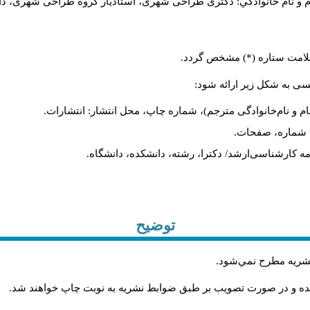
م و نام خانوادگي: دکتری طراحی شهری، استادیار گروه
طراحی شهری، دانشکد
 علامت ستاره (*) مشخص گردد.
یسی به شکل زیر ارائه شود:
ام و نام‌خانوادگی مترجم)، شماره چاپ، محل انتشار: انتشارات.
ه، شماره، صفحات.
ن‌نامه کارشناسی‌ارشد/ دکترا، رشته، دانشکده، دانشگاه.
توضیح
 نشريه مطرح نمي‌شود
.
شده و در صورت تصويب بر طبق ضوابط نشريه به نوبت چاپ خواهند شد
.