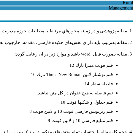
مقاله پژوهشی و در زمینه محورهاي مرتبط با مطالعات حوزه مديريت 
مقاله به‌ترتیب باید دارای بخش‌های چکیده فارسی، مقدمه، چارچوب نظری
مقاله بصورت فايل
word
باشد و موارد زير در آن رعايت گردد:
قلم فونت ميترا نازك 12
قلم نوشتار لاتين
Times New Roman
نازك 10
فاصله سطر 14
نيم فاصله به هيچ عنوان در كل متن نباشد.
قلم جداول و شكلها فونت 10
قلم زيرنويس فارسي فونت 10 و لاتين فونت 8
قلم منابع فارسي 10 و لاتين فونت 9
حجم کل مقاله با احتساب تمام بخش‌های مذکور در بند ۲، بین ۶۰۰۰ تا ۸۰۰۰کلمه باشد.