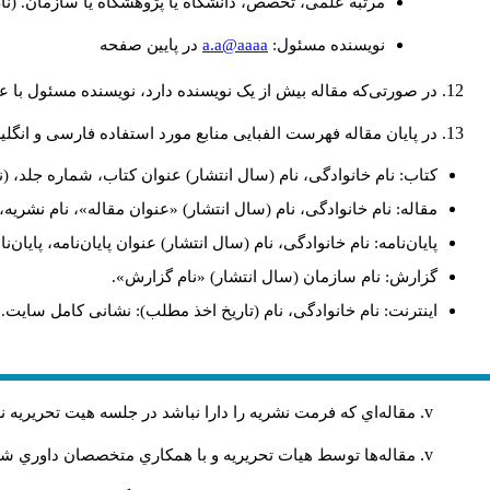
مرتبه علمی، تخصص، دانشگاه یا پژوهشگاه یا سازمان. (نا
a.a@aaaa
نويسنده مسئول:
در پايين صفحه
در صورتی‌که مقاله بیش از یک نویسنده دارد، نویسنده مسئول با
در پایان مقاله فهرست الفبایی منابع مورد استفاده فارسی و انگل
کتاب: نام خانوادگی، نام (سال انتشار) عنوان کتاب، شماره جلد، (ن
مقاله: نام خانوادگی، نام (سال انتشار) «عنوان مقاله»، نام نشری
پایان‌نامه: نام خانوادگی، نام (سال انتشار) عنوان پایان‌نامه، پایا
گزارش: نام سازمان (سال انتشار) «نام گزارش».
اینترنت: نام خانوادگی، نام (تاریخ اخذ مطلب): نشانی کامل سایت.
مقاله‌اي كه فرمت نشريه را دارا نباشد در جلسه هيت تحريريه
مقاله‌ها توسط هیات تحريريه و با همکاري متخصصان داوري 