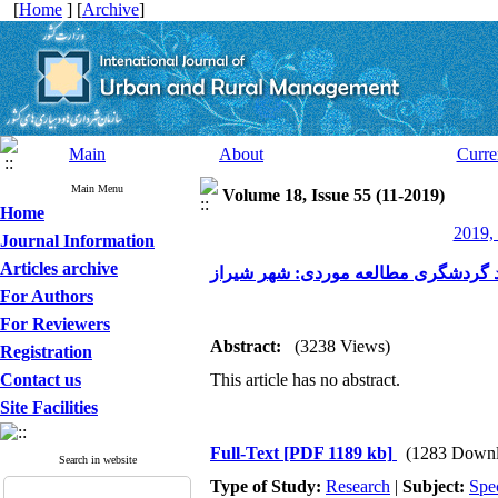
[
Home
] [
Archive
]
Main
About
Curre
Main Menu
Volume 18, Issue 55 (11-2019)
Home
2019, 
Journal Information
Articles archive
 گردشگری مطالعه موردی: شهر شیراز
For Authors
For Reviewers
Abstract:
(3238 Views)
Registration
Contact us
This article has no abstract.
Site Facilities
Full-Text
[PDF 1189 kb]
(1283 Downl
Search in website
Type of Study:
Research
|
Subject:
Spe