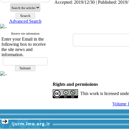
Accepted: 2019/12/30 | Published: 2019
Advanced Search
Receive site information
Enter your Email in the
following box to receive
the site news and
information.
Rights and permissions
This work is licensed und
Volume 1