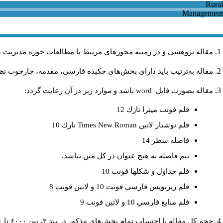
مقاله پژوهشی و در زمینه محورهاي مرتبط با مطالعات حوزه مديريت 
مقاله به‌ترتیب باید دارای بخش‌های چکیده فارسی، مقدمه، چارچوب نظری
مقاله بصورت فايل
word
باشد و موارد زير در آن رعايت گردد:
قلم فونت ميترا نازك 12
قلم نوشتار لاتين
Times New Roman
نازك 10
فاصله سطر 14
نيم فاصله به هيچ عنوان در كل متن نباشد.
قلم جداول و شكلها فونت 10
قلم زيرنويس فارسي فونت 10 و لاتين فونت 8
قلم منابع فارسي 10 و لاتين فونت 9
حجم کل مقاله با احتساب تمام بخش‌های مذکور در بند ۲، بین ۶۰۰۰ تا ۸۰۰۰کلمه باشد.