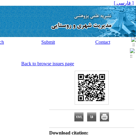
[ فارسی ]
ch
Submit
Contact
Back to browse issues page
Download citation: