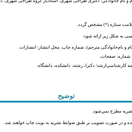
م و نام خانوادگي: دکتری طراحی شهری، استادیار گروه
طراحی شهری، دانشکد
 علامت ستاره (*) مشخص گردد.
یسی به شکل زیر ارائه شود:
ام و نام‌خانوادگی مترجم)، شماره چاپ، محل انتشار: انتشارات.
ه، شماره، صفحات.
ن‌نامه کارشناسی‌ارشد/ دکترا، رشته، دانشکده، دانشگاه.
توضیح
 نشريه مطرح نمي‌شود
.
شده و در صورت تصويب بر طبق ضوابط نشريه به نوبت چاپ خواهند شد
.