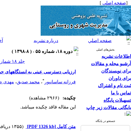
[
صفحه اصلی
]
صفحه اصلي
درباره نشريه
آخ
بخش‌های اصلی
دوره ۱۸، شماره ۵۵ - ( ۸-۱۳۹۸ )
اطلاعات نشریه
جلد ۱۸ شماره ۵۵ صفحات ۹۲-۷۹
آرشیو مجله و مقالات
برای نویسندگان
ارزیابی دسترسی عینی به ایستگاههای حم
برای داوران
*
فرزانه ساسانپور
،
محمد صدیق
،
مهدی ص
ثبت نام و اشتراک
تماس با ما
چکیده:
(۲۹۶۶ مشاهده)
تسهیلات پایگاه
این مقاله فاقد چکیده می​باشد.
بایگانی مقالات زیر چاپ
جستجو در پایگاه
متن کامل
[PDF 1326 kb]
(۱۳۵۵ دریافت)