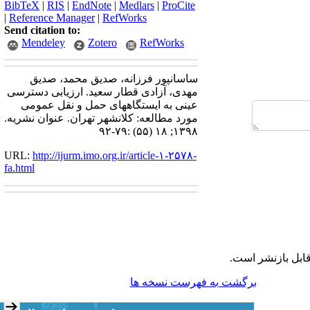
BibTeX
|
RIS
|
EndNote
|
Medlars
|
ProCite
|
Reference Manager
|
RefWorks
Send citation to:
Mendeley
Zotero
RefWorks
ساسانپور فرزانه، صدیق محمد، صدیق
مهدی، آزادی قطار سعید. ارزیابی دسترسی
عینی به ایستگاههای حمل و نقل عمومی
مورد مطالعه: کلانشهر تهران. عنوان نشریه.
۱۳۹۸; ۱۸ (۵۵) :۷۹-۹۲
URL:
http://ijurm.imo.org.ir/article-۱-۲۵۷۸-
fa.html
ابل بازنشر است.
برگشت به فهرست نسخه ها