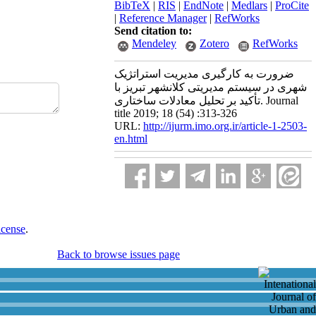
BibTeX
|
RIS
|
EndNote
|
Medlars
|
ProCite
|
Reference Manager
|
RefWorks
Send citation to:
Mendeley
Zotero
RefWorks
ضرورت به کارگیری مدیریت استراتژیک
شهری در سیستم مدیریتی کلانشهر تبریز با
تأکید بر تحلیل معادلات ساختاری. Journal
title 2019; 18 (54) :313-326
URL:
http://ijurm.imo.org.ir/article-1-2503-
en.html
icense
.
Back to browse issues page