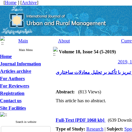
[
Home
] [
Archive
]
Main
About
Curre
Main Menu
Volume 18, Issue 54 (5-2019)
Home
2019, 1
Journal Information
Articles archive
ز با تأکید بر تحلیل معادلات ساختاری
For Authors
For Reviewers
Abstract:
(813 Views)
Registration
Contact us
This article has no abstract.
Site Facilities
Full-Text
[PDF 1068 kb]
(639 Downlo
Search in website
Type of Study:
Research
|
Subject:
Spe