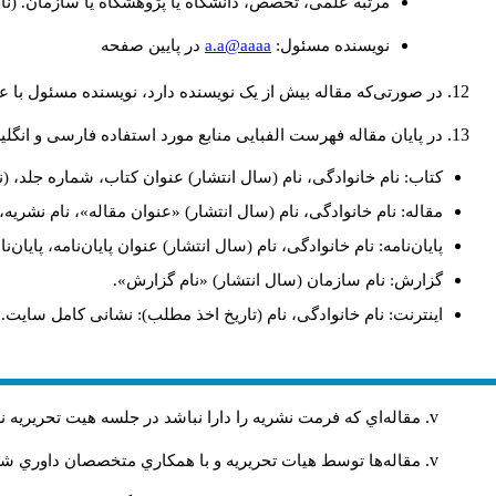
مرتبه علمی، تخصص، دانشگاه یا پژوهشگاه یا سازمان. (نا
a.a@aaaa
نويسنده مسئول:
در پايين صفحه
در صورتی‌که مقاله بیش از یک نویسنده دارد، نویسنده مسئول با
در پایان مقاله فهرست الفبایی منابع مورد استفاده فارسی و انگل
کتاب: نام خانوادگی، نام (سال انتشار) عنوان کتاب، شماره جلد، (ن
مقاله: نام خانوادگی، نام (سال انتشار) «عنوان مقاله»، نام نشری
پایان‌نامه: نام خانوادگی، نام (سال انتشار) عنوان پایان‌نامه، پایا
گزارش: نام سازمان (سال انتشار) «نام گزارش».
اینترنت: نام خانوادگی، نام (تاریخ اخذ مطلب): نشانی کامل سایت.
مقاله‌اي كه فرمت نشريه را دارا نباشد در جلسه هيت تحريريه
مقاله‌ها توسط هیات تحريريه و با همکاري متخصصان داوري 