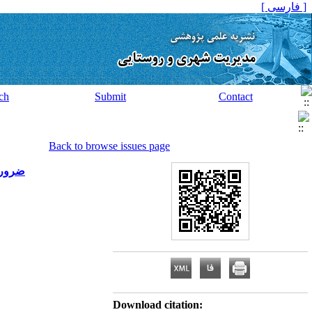
[ فارسی ]
ch
Submit
Contact
Back to browse issues page
ضرورت
Download citation: