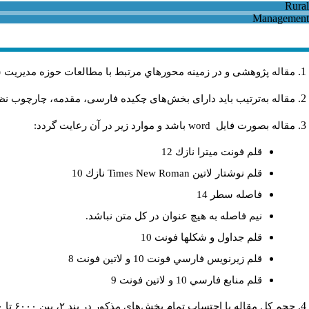
مقاله پژوهشی و در زمینه محورهاي مرتبط با مطالعات حوزه مديريت 
مقاله به‌ترتیب باید دارای بخش‌های چکیده فارسی، مقدمه، چارچوب نظری
مقاله بصورت فايل
word
باشد و موارد زير در آن رعايت گردد:
قلم فونت ميترا نازك 12
قلم نوشتار لاتين
Times New Roman
نازك 10
فاصله سطر 14
نيم فاصله به هيچ عنوان در كل متن نباشد.
قلم جداول و شكلها فونت 10
قلم زيرنويس فارسي فونت 10 و لاتين فونت 8
قلم منابع فارسي 10 و لاتين فونت 9
حجم کل مقاله با احتساب تمام بخش‌های مذکور در بند ۲، بین ۶۰۰۰ تا ۸۰۰۰کلمه باشد.