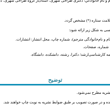
م و نام خانوادگي: دکتری طراحی شهری، استادیار گروه
طراحی شهری، دانشکد
 علامت ستاره (*) مشخص گردد.
یسی به شکل زیر ارائه شود:
ام و نام‌خانوادگی مترجم)، شماره چاپ، محل انتشار: انتشارات.
ه، شماره، صفحات.
ن‌نامه کارشناسی‌ارشد/ دکترا، رشته، دانشکده، دانشگاه.
توضیح
 نشريه مطرح نمي‌شود
.
شده و در صورت تصويب بر طبق ضوابط نشريه به نوبت چاپ خواهند شد
.