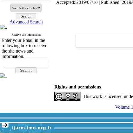
Accepted: 2019/07/10 | Published: 2019
Advanced Search
Receive site information
Enter your Email in the
following box to receive
the site news and
information.
Rights and permissions
This work is licensed und
Volume 1