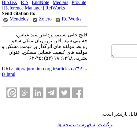
BibTeX
|
RIS
|
EndNote
|
Medlars
|
ProCite
|
Reference Manager
|
RefWorks
Send citation to:
Mendeley
Zotero
RefWorks
قلیچ خانی نسیم، یزدانفر سید عباس،
حسینی سید باقر، نوروزیان ملکی سعید.
روابط مولفه های اثرگذار بر قیمت مسکن و
مولفه های کیفیت فضایی مسکن. عنوان
نشریه. ۱۳۹۸; ۱۸ (۵۴) :۴۵-۶۲
URL:
http://ijurm.imo.org.ir/article-۱-۲۴۶۰-
fa.html
ابل بازنشر است.
برگشت به فهرست نسخه ها