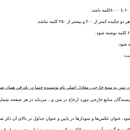
و بیشتر از ۲۵۰ کلمه نباشد.
 شود.
ست:
ن متن به منبع خارجی، معادل اصلیِ نام نویسنده حتما در پاورقیِ همان 
سندگان منابع خارجی مورد ارجاع در متن و... می‌باید در هر صفحه شمار
د. عنوان عکس‌ها و نمودارها در پایین و عنوان جداول در بالای آن ذکر شو
له درج گردد و آدرس پست الكترونيكي نويسنده مسئول به‌صورت پاورقی ذ