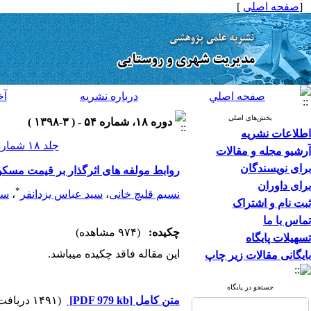
[
صفحه اصلی
]
صفحه اصلي
درباره نشريه
آخ
بخش‌های اصلی
دوره ۱۸، شماره ۵۴ - ( ۳-۱۳۹۸ )
اطلاعات نشریه
جلد ۱۸ شماره ۵۴ صفحات ۶۲-۴۵
آرشیو مجله و مقالات
برای نویسندگان
روابط مولفه های اثرگذار بر قیمت مسک
برای داوران
*
نسیم قلیچ خانی
،
سید عباس یزدانفر
،
سی
ثبت نام و اشتراک
تماس با ما
چکیده:
(۹۷۴ مشاهده)
تسهیلات پایگاه
این مقاله فاقد چکیده می​باشد.
بایگانی مقالات زیر چاپ
جستجو در پایگاه
متن کامل
[PDF 979 kb]
(۱۴۹۱ دریافت)