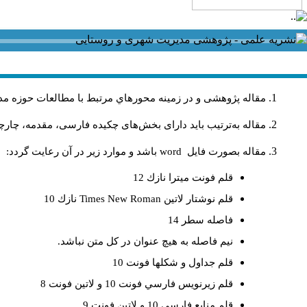
مقاله پژوهشی و در زمینه محورهاي مرتبط با مطالعات حوزه مد
مقاله به‌ترتیب باید دارای بخش‌های چکیده فارسی، مقدمه، چارچو
مقاله بصورت فايل
word
باشد و موارد زير در آن رعايت گردد:
قلم فونت ميترا نازك 12
قلم نوشتار لاتين
Times New Roman
نازك 10
فاصله سطر 14
نيم فاصله به هيچ عنوان در كل متن نباشد.
قلم جداول و شكلها فونت 10
قلم زيرنويس فارسي فونت 10 و لاتين فونت 8
قلم منابع فارسي 10 و لاتين فونت 9