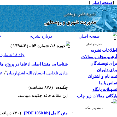
[
صفحه اصلی
]
صفحه اصلي
درباره نشريه
آخ
بخش‌های اصلی
دوره ۱۸، شماره ۵۴ - ( ۳-۱۳۹۸ )
اطلاعات نشریه
جلد ۱۸ شماره ۵۴ صفحات ۱۴۶-۱۲۹
آرشیو مجله و مقالات
برای نویسندگان
شناسا یی منشا اصلی ادعاها در پروژه های شهری مترو کلا
برای داوران
*
هادی تلخابی
،
احسان الله اشتهاردیان
،
عل
ثبت نام و اشتراک
تماس با ما
چکیده:
(۸۷۸ مشاهده)
تسهیلات پایگاه
این مقاله فاقد چکیده می​باشد.
بایگانی مقالات زیر چاپ
جستجو در پایگاه
متن کامل
[PDF 1050 kb]
(۷۴۰ دریافت)