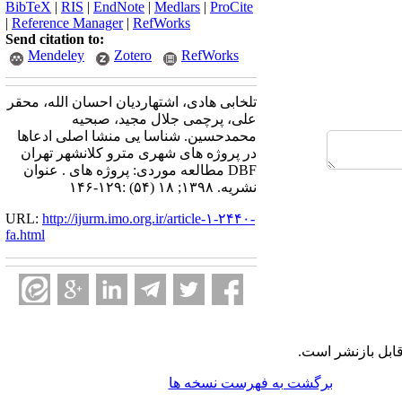
BibTeX
|
RIS
|
EndNote
|
Medlars
|
ProCite
|
Reference Manager
|
RefWorks
Send citation to:
Mendeley
Zotero
RefWorks
تلخابی هادی، اشتهاردیان احسان الله، محقر
علی، پرچمی جلال مجید، صبحیه
محمدحسین. شناسا یی منشا اصلی ادعاها
در پروژه های شهری مترو کلانشهر تهران
DBF مطالعه موردی: پروژه های . عنوان
نشریه. ۱۳۹۸; ۱۸ (۵۴) :۱۲۹-۱۴۶
URL:
http://ijurm.imo.org.ir/article-۱-۲۴۴۰-
fa.html
ابل بازنشر است.
برگشت به فهرست نسخه ها