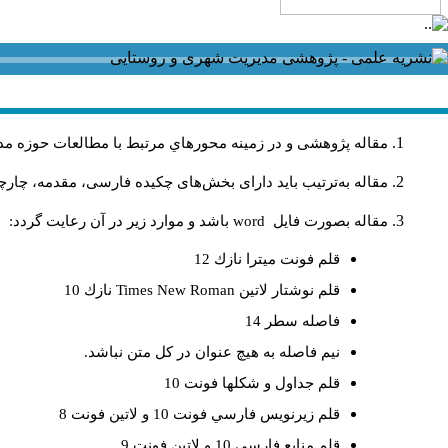
مقاله پژوهشی و در زمینه محورهاي مرتبط با مطالعات حوزه مد
مقاله به‌ترتیب باید دارای بخش‌های چکیده فارسی، مقدمه، چارچو
مقاله بصورت فايل
word
باشد و موارد زير در آن رعايت گردد:
قلم فونت ميترا نازك 12
قلم نوشتار لاتين
Times New Roman
نازك 10
فاصله سطر 14
نيم فاصله به هيچ عنوان در كل متن نباشد.
قلم جداول و شكلها فونت 10
قلم زيرنويس فارسي فونت 10 و لاتين فونت 8
قلم منابع فارسي 10 و لاتين فونت 9