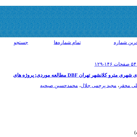
رين شماره
تمام شماره‌ها
جستجو
نشهر تهران DBF مطالعه موردی: پروژه های
ی محقر
،
مجید پرچمی جلال
،
محمدحسین صبحیه