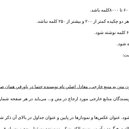
و بیشتر از ۲۵۰ کلمه نباشد.
 شود.
ست:
ن متن به منبع خارجی، معادل اصلیِ نام نویسنده حتما در پاورقیِ همان 
سندگان منابع خارجی مورد ارجاع در متن و... می‌باید در هر صفحه شمار
د. عنوان عکس‌ها و نمودارها در پایین و عنوان جداول در بالای آن ذکر شو
له درج گردد و آدرس پست الكترونيكي نويسنده مسئول به‌صورت پاورقی ذ