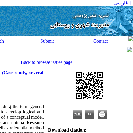
[ فارسی ]
ch
Submit
Contact
Back to browse issues page
 (Case study, several
luding the term general
 to develop logical and
m of a conceptual model.
s and criteria. Research
ll as referential method
Download citation: