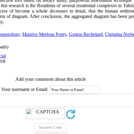
llection tool based on library study, purposeful indentation techniqu
f this research is the Residents of several residential complexes in Tabr
cess of become a whole decreases to detail, that the human settlem
orm of diagram. After conclusion, the aggregated diagram has been pre
ty.
omenology
,
Maurice Merleau Ponty
,
Gaston Bechelard
,
Christina Norb
ads)
cial
3/8
Add your comments about this article
Your username or Email: