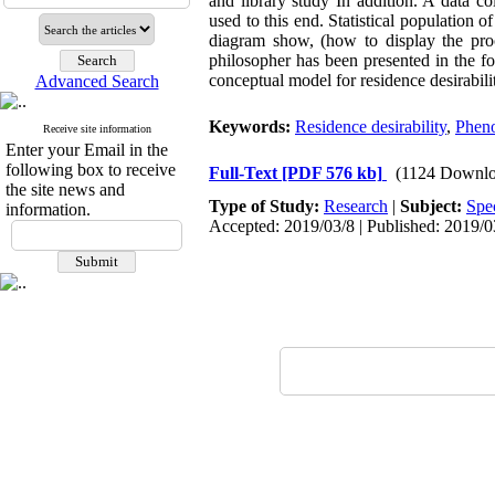
and library study In addition. A data co
used to this end. Statistical population o
diagram show, (how to display the pro
philosopher has been presented in the f
conceptual model for residence desirabili
Advanced Search
Keywords:
Residence desirability
,
Phen
Receive site information
Enter your Email in the
following box to receive
Full-Text
[PDF 576 kb]
(1124 Downlo
the site news and
Type of Study:
Research
|
Subject:
Spe
information.
Accepted: 2019/03/8 | Published: 2019/0