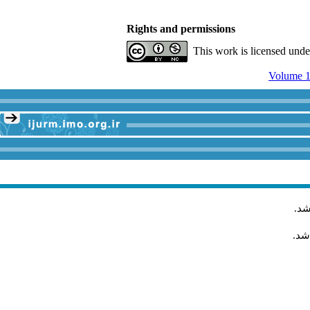
Rights and permissions
This work is licensed und
Volume 1
شد
.
شد.