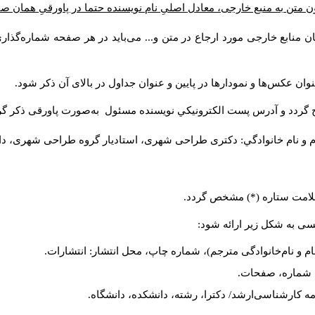
ن متن به منبع خارجی، معادل اصلیِ نام نویسنده حتما در پاورقیِ همان 
 منابع خارجی مورد ارجاع در متن و... می‌باید در هر صفحه شماره‌گذار
ان عکس‌ها و نمودارها در پایین و عنوان جداول در بالای آن ذکر شود.
 گردد و آدرس پست الكترونيكي نويسنده مسئول به‌صورت پاورقی ذکر گر
م و نام خانوادگي: دکتری طراحی شهری، استادیار گروه
طراحی شهری، دانشکد
 علامت ستاره (*) مشخص گردد.
یسی به شکل زیر ارائه شود:
ام و نام‌خانوادگی مترجم)، شماره چاپ، محل انتشار: انتشارات.
ه، شماره، صفحات.
ن‌نامه کارشناسی‌ارشد/ دکترا، رشته، دانشکده، دانشگاه.