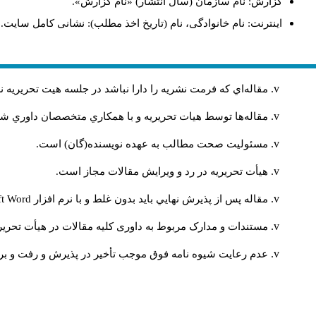
گزارش: نام سازمان (سال انتشار) «نام گزارش».
اینترنت: نام خانوادگی، نام (تاریخ اخذ مطلب): نشانی کامل سایت.
مقاله‌اي كه فرمت نشريه را دارا نباشد در جلسه هيت تحريريه
مقاله‌ها توسط هیات تحريريه و با همکاري متخصصان داوري 
مسئوليت صحت مطالب به عهده نويسنده(گان) است.
هيأت تحريريه در رد و ويرايش مقالات مجاز است.
مقاله پس از پذيرش نهايي باید بدون غلط و با نرم افزار
ft Word
مستندات و مدارک مربوط به داوری کلیه مقالات در هیأت تحریری
عدم رعایت شیوه نامه فوق موجب تأخیر در پذیرش و رفت و برگ