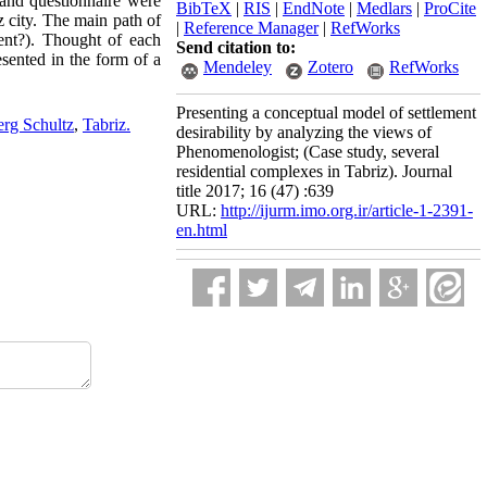
e and questionnaire were
BibTeX
|
RIS
|
EndNote
|
Medlars
|
ProCite
iz city. The main path of
|
Reference Manager
|
RefWorks
ent?). Thought of each
Send citation to:
sented in the form of a
Mendeley
Zotero
RefWorks
Presenting a conceptual model of settlement
erg Schultz
,
Tabriz.
desirability by analyzing the views of
Phenomenologist; (Case study, several
residential complexes in Tabriz). Journal
title 2017; 16 (47) :639
URL:
http://ijurm.imo.org.ir/article-1-2391-
en.html