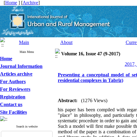
[
Home
] [
Archive
]
Main
About
Curre
Main Menu
Volume 16, Issue 47 (9-2017)
Home
2017, 
Journal Information
Articles archive
Presenting a conceptual model of set
residential complexes in Tabriz)
For Authors
For Reviewers
Registration
Abstract:
(1276 Views)
Contact us
his paper has been compiled with regard
Site Facilities
"place" in philosophy, and particularly
systematic procedure in order to gain and
Such a model will first make possible th
Search in website
method of the paper is a combination of 