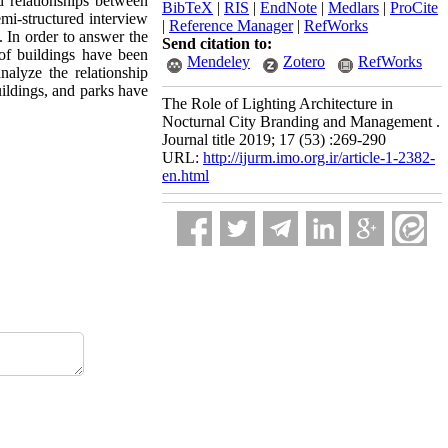
nd relationships between
BibTeX
|
RIS
|
EndNote
|
Medlars
|
ProCite
emi-structured interview
|
Reference Manager
|
RefWorks
t. In order to answer the
Send citation to:
 of buildings have been
Mendeley
Zotero
RefWorks
nalyze the relationship
uildings, and parks have
The Role of Lighting Architecture in
Nocturnal City Branding and Management .
Journal title 2019; 17 (53) :269-290
URL:
http://ijurm.imo.org.ir/article-1-2382-
en.html