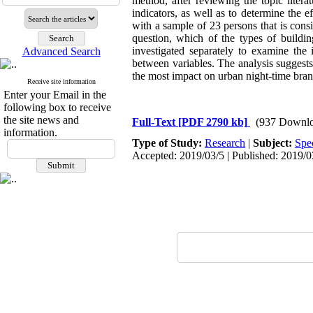
method, after reviewing the topic litera
indicators, as well as to determine the e
with a sample of 23 persons that is consis
question, which of the types of buildin
investigated separately to examine the 
Advanced Search
between variables. The analysis suggests 
the most impact on urban night-time bra
Receive site information
Enter your Email in the
following box to receive
the site news and
Full-Text
[PDF 2790 kb]
(937 Downlo
information.
Type of Study:
Research
|
Subject:
Spe
Accepted: 2019/03/5 | Published: 2019/0