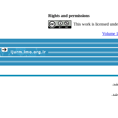
Rights and permissions
This work is licensed und
Volume 1
.
شد
اشد