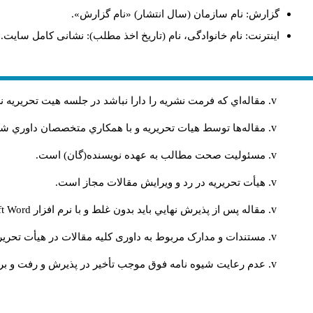
گزارش: نام سازمان (سال انتشار) «نام گزارش».
اینترنت: نام خانوادگی، نام (تاریخ اخذ مطلب): نشانی کامل سایت.
مقاله‌اي كه فرمت نشريه را دارا نباشد در جلسه هيت تحريريه
مقاله‌ها توسط هیات تحريريه و با همکاري متخصصان داوري 
مسئوليت صحت مطالب به عهده نويسنده(گان) است.
هيأت تحريريه در رد و ويرايش مقالات مجاز است.
ft Word
مقاله پس از پذيرش نهايي باید بدون غلط و با نرم افزار
مستندات و مدارک مربوط به داوری کلیه مقالات در هیأت تحریری
عدم رعایت شیوه نامه فوق موجب تأخیر در پذیرش و رفت و بر.