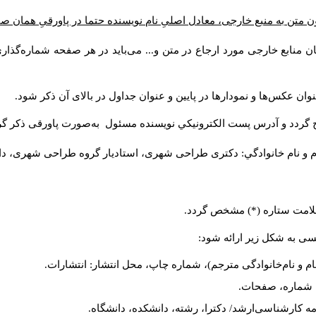
 متن به منبع خارجی، معادل اصلیِ نام نویسنده حتما در پاورقیِ همان ص
ن منابع خارجی مورد ارجاع در متن و... می‌باید در هر صفحه شماره‌گذا
وان عکس‌ها و نمودارها در پایین و عنوان جداول در بالای آن ذکر شود
ج گردد و آدرس پست الكترونيكي نويسنده مسئول به‌صورت پاورقی ذکر گ
م و نام خانوادگي: دکتری طراحی شهری، استادیار گروه
طراحی شهری، دانش).
ا علامت ستاره (*) مشخص گردد
لیسی به شکل زیر ارائه شود
نام و نام‌خانوادگی مترجم)، شماره چاپ، محل انتشار: انتشارات
یه، شماره، صفحات
ان‌نامه کارشناسی‌ارشد/ دکترا، رشته، دانشکده، دانشگاه