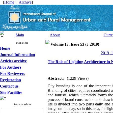
[
Home
] [
Archive
]
Main
About
Curre
Main Menu
Volume 17, Issue 53 (3-2019)
Home
2019, 1
Journal Information
Articles archive
The Role of Lighting Architecture i
For Authors
For Reviewers
Abstract:
(1229 Views)
Registration
City branding is one of the important 
Contact us
Branding of cities requires coordinated a
Site Facilities
and tourists, which ultimately forms the
process of brand construction and drawing
life is divided into two parts daily and n
Search in website
image on the day, so in this area, the lig