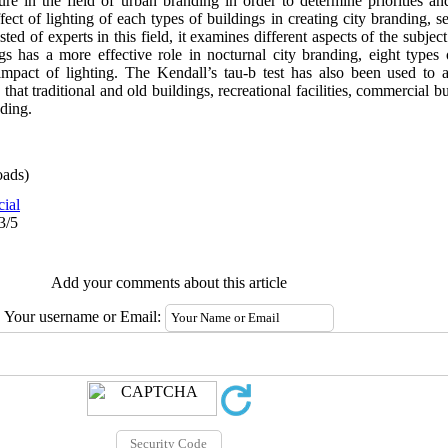
ture in the field of urban branding in order to determine priorities a
ffect of lighting of each types of buildings in creating city branding, s
ted of experts in this field, it examines different aspects of the subjec
gs has a more effective role in nocturnal city branding, eight types
impact of lighting. The Kendall’s tau-b test has also been used to a
that traditional and old buildings, recreational facilities, commercial b
nding
.
ads)
cial
3/5
Add your comments about this article
Your username or Email: