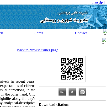
[ فارسی ]
ch
Submit
Contact
Back to browse issues page
sively in recent years.
expectations of citizens
sual attractions, in the
 In the other hand, City
ightlife along the city's
by analytical-descriptive
Download citation: