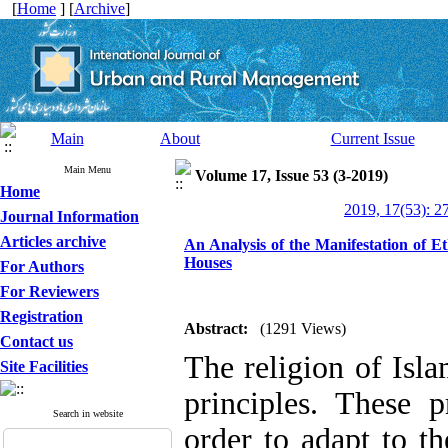
[
Home
] [
Archive
]
Main
About
Current Issue
Main Menu
Volume 17, Issue 53 (3-2019)
Home
2019, 17(53): 2
Journal Information
Articles archive
An Analysis of the Manifestation of Et
Houses
For Authors
For Reviewers
Registration
Abstract:
(1291 Views)
Contact us
The religion of Isl
Site Facilities
principles. These 
Search in website
order to adapt to t