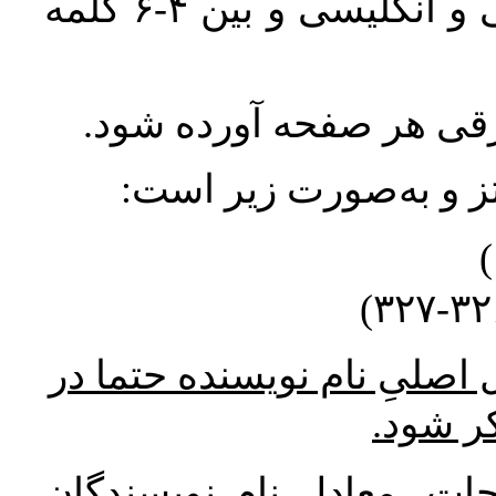
واژگان کلیدی بلافاصله پس از چکیده فارسی و انگلیسی و بین ۴-۶ کلمه
ورقی هر صفحه آورده شود
نتز و به‌صورت زیر است
* صلیِ نام نویسنده حتما در
کر شود
ات، معادل نام نویسندگان