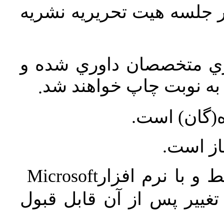
در جلسه هيت تحريريه نشريه
اري متخصصان داوري شده و
ه نوبت چاپ خواهند شد
.
ه(گان) است
جاز است
Microsoft
 و با نرم افزار
غییر پس از آن قابل قبول