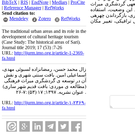
BibTeX
|
RIS
|
EndNote
|
Medlars
|
ProCite
سعه­ی گردشگری میراث
|
Reference Manager
|
RefWorks
 این وضعیت، استفاده
Send citation to:
، بازگرداندن چهره­ی
Mendeley
Zotero
RefWorks
ترافیکی، تغییر مکان
The traditional urban areas and its role in the
development of cultural heritage tourism
(Case Study: The historical areas of Sari).
Journal title 2019; 17 (53) :7-26
URL:
http://ijurm.imo.org.ir/article-1-2369-
fa.html
زال محمد حسن، رمضانزاده لسبوئی مهدی،
اسماعیلی امین. بافت سنتی شهری و نقش
آن در توسعه ی گردشگری میراث فرهنگی
(مطالعه ی موردی: بافت قدیم شهر ساری)
. عنوان نشریه. ۱۳۹۷; ۱۷ (۵۳) :۷-۲۶
URL:
http://ijurm.imo.org.ir/article-۱-۲۳۶۹-
fa.html