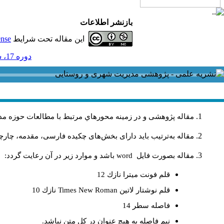
بازنشر اطلاعات
این مقاله تحت شرایط
ense
دوره 17، شماره 53 - ( 12-1397 )
مقاله پژوهشی و در زمینه محورهاي مرتبط با مطالعات حوزه مد
مقاله به‌ترتیب باید دارای بخش‌های چکیده فارسی، مقدمه، چارچو
مقاله بصورت فايل
word
باشد و موارد زير در آن رعايت گردد:
قلم فونت ميترا نازك 12
قلم نوشتار لاتين
Times New Roman
نازك 10
فاصله سطر 14
نيم فاصله به هيچ عنوان در كل متن نباشد.