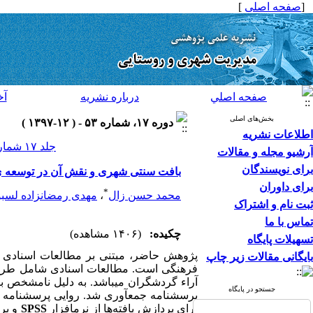
[
صفحه اصلی
]
صفحه اصلي
درباره نشريه
آخ
بخش‌های اصلی
دوره ۱۷، شماره ۵۳ - ( ۱۲-۱۳۹۷ )
اطلاعات نشریه
جلد ۱۷ شماره ۵۳ صفحات ۲۶-۷
آرشیو مجله و مقالات
برای نویسندگان
بافت سنتی شهری و نقش آن در توسعه 
برای داوران
*
محمد حسن زال
،
مهدی رمضانزاده لسبو
ثبت نام و اشتراک
تماس با ما
چکیده:
(۱۴۰۶ مشاهده)
تسهیلات پایگاه
پژوهش حاضر، مبتنی بر مطالعات اسنادی و
بایگانی مقالات زیر چاپ
فرهنگی است. مطالعات اسنادی شامل طرح م
جستجو در پایگاه
پرسشنامه جمع­آوری شد. روایی پرسشنامه تو
برای پردازش یافته‌ها از نرم­افزار
SPSS
و برای