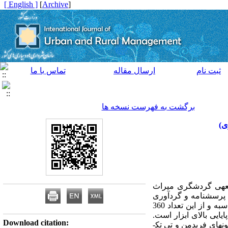
[ English ]
]
Archive
[
ثبت نام
ارسال مقاله
تماس با ما
برگشت به فهرست نسخه ها
ی)
عه­ی گردشگری میراث
پرسشنامه و گردآوری
آراء گردشگران می­باشد. به دلیل نامشخص بودن جامعه آماری، حجم نمونه بر اساس فرمول کوکران 410 نفر محاسبه و از این تعداد 360
ایایی بالای ابزار است.
Download citation:
ن­های فریدمن و تی تک­