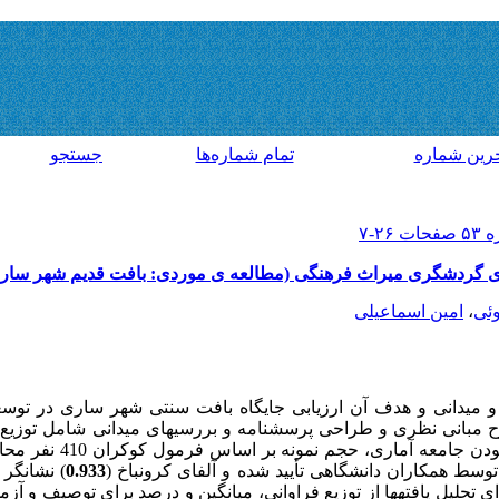
رين شماره
تمام شماره‌ها
جستجو
ی گردشگری میراث فرهنگی (مطالعه ی موردی: بافت قدیم شهر سار
ئی
،
امین اسماعیلی
 میدانی و هدف آن ارزیابی جایگاه بافت سنتی شهر ساری در توس
بانی نظری و طراحی پرسشنامه و بررسی­های میدانی شامل توزیع 
سط همکاران دانشگاهی تأیید شده و آلفای کرونباخ (
0.933
) نشانگر پ
 تحلیل یافته­ها از توزیع فراوانی، میانگین و درصد برای توصیف و آزمو