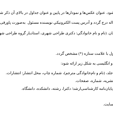
د. عنوان عکس‌ها و نمودارها در پایین و عنوان جداول در بالای آن ذکر شو
له درج گردد و آدرس پست الكترونيكي نويسنده مسئول به‌صورت پاورقی ذ
ن. (نام و نام خانوادگي: دکتری طراحی شهری، استادیار گروه
طراحی شهری،
ول با علامت ستاره (*) مشخص گردد.
و انگلیسی به شکل زیر ارائه شود:
لد، (نام و نام‌خانوادگی مترجم)، شماره چاپ، محل انتشار: انتشارات.
م نشریه، شماره، صفحات.
، پایان‌نامه کارشناسی‌ارشد/ دکترا، رشته، دانشکده، دانشگاه.
سایت.