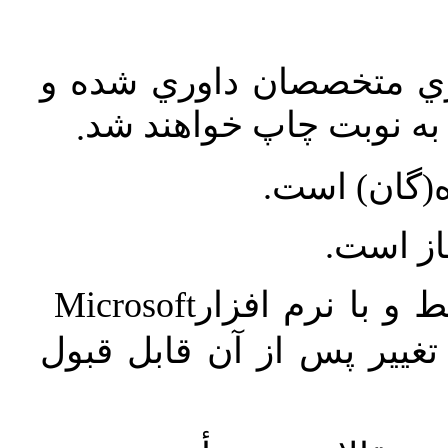
اري متخصصان داوري شده و
ه نوبت چاپ خواهند شد
.
ه(گان) است
جاز است
Microsoft
 و با نرم افزار
غییر پس از آن قابل قبول