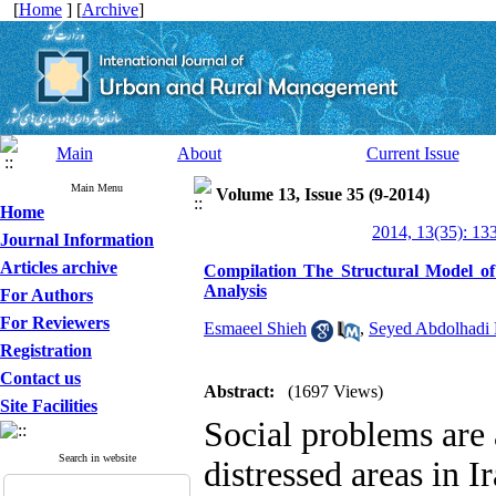
[
Home
] [
Archive
]
Main
About
Current Issue
Main Menu
Volume 13, Issue 35 (9-2014)
Home
2014, 13(35): 13
Journal Information
Articles archive
Compilation The Structural Model of 
Analysis
For Authors
For Reviewers
Esmaeel Shieh
,
Seyed Abdolhadi
Registration
Contact us
Abstract:
(1697 Views)
Site Facilities
Social problems are
Search in website
distressed areas in 