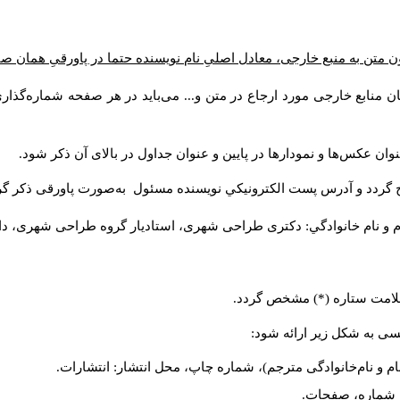
 متن به منبع خارجی، معادل اصلیِ نام نویسنده حتما در پاورقیِ همان ص
ن منابع خارجی مورد ارجاع در متن و... می‌باید در هر صفحه شماره‌گذا
وان عکس‌ها و نمودارها در پایین و عنوان جداول در بالای آن ذکر شود
ج گردد و آدرس پست الكترونيكي نويسنده مسئول به‌صورت پاورقی ذکر گ
م و نام خانوادگي: دکتری طراحی شهری، استادیار گروه
طراحی شهری، دانش).
ا علامت ستاره (*) مشخص گردد
لیسی به شکل زیر ارائه شود
نام و نام‌خانوادگی مترجم)، شماره چاپ، محل انتشار: انتشارات
یه، شماره، صفحات