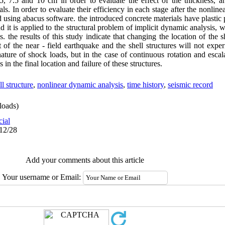
5, 7.5 and 10 cm in order to evaluate the effect of the thickness, 
als. In order to evaluate their efficiency in each stage after the nonlin
 using abacus software. the introduced concrete materials have plastic p
 it is applied to the structural problem of implicit dynamic analysis, w
. the results of this study indicate that changing the location of the s
 of the near - field earthquake and the shell structures will not experi
ture of shock loads, but in the case of continuous rotation and esca
s in the final location and failure of these structures.
ll structure
,
nonlinear dynamic analysis
,
time history
,
seismic record
oads)
cial
/12/28
Add your comments about this article
Your username or Email: