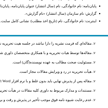
پایان‌نامه: نام خانوادگی، نام (سال انتشار) عنوان پایان‌نامه، پای.
گزارش: نام سازمان (سال انتشار) «نام گزارش».
اینترنت: نام خانوادگی، نام (تاریخ اخذ مطلب): نشانی کامل سایت.
مقاله‌اي كه فرمت نشريه را دارا نباشد در جلسه هيت تحريريه
مقاله‌ها توسط هیات تحريريه و با همکاري متخصصان داوري 
مسئوليت صحت مطالب به عهده نويسنده(گان) است.
هيأت تحريريه در رد و ويرايش مقالات مجاز است.
ft Word
مقاله پس از پذيرش نهايي باید بدون غلط و با نرم افزار
مستندات و مدارک مربوط به داوری کلیه مقالات در هیأت تحریری
عدم رعایت شیوه نامه فوق موجب تأخیر در پذیرش و رفت و بر.