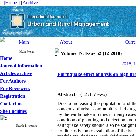
[
Home
] [
Archive
]
Main
About
Curre
Main Menu
Volume 17, Issue 52 (12-2018)
Home
2018, 1
Journal Information
Articles archive
Earthquake effect analysis on high ur
For Authors
For Reviewers
Abstract:
(1251 Views)
Registration
Due to increasing the population and th
Contact us
concerns of urban communities. Urban gr
Site Facilities
by the earthquake in cities in many cases
condition of planning and detection and 
earthquake safety should also be sought i
Search in website
nonlinear dynamic evaluation of the behav