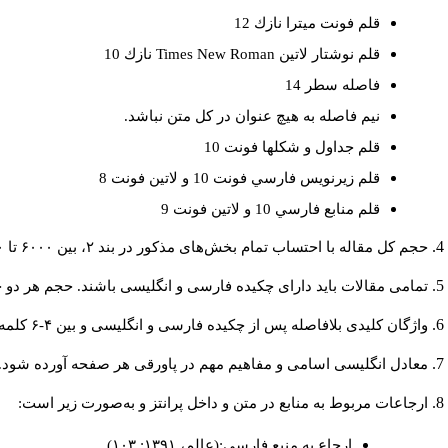
قلم فونت ميترا نازك 12
نازك 10
Times New Roman
قلم نوشتار لاتين
فاصله سطر 14
نيم فاصله به هيچ عنوان در كل متن نباشد.
قلم جداول و شكلها فونت 10
قلم زيرنويس فارسي فونت 10 و لاتين فونت 8
قلم منابع فارسي 10 و لاتين فونت 9
حجم کل مقاله با احتساب تمام بخش‌های مذکور در بند ۲، بین ۶۰۰۰ تا ۸۰۰۰کلمه باشد.
تمامی مقالات باید دارای چکیده فارسی و انگلیسی باشند. حجم هر دو چکیده کمتر از ۲۰۰ و بیشتر.
واژگان کلیدی بلافاصله پس از چکیده فارسی و انگلیسی و بین ۴-۶ کلمه نوشته شود.
معادل انگلیسی اسامی و مفاهیم مهم در پاورقی هر صفحه آورده شود.
ارجاعات مربوط به منابع در متن و داخل پرانتز و به‌صورت زیر است:
ارجاع به منبع فارسی:(عالم، ۱۳۹۱: ۱۰۳)