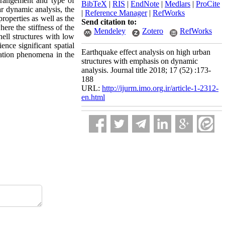
arrangement and type of
BibTeX
|
RIS
|
EndNote
|
Medlars
|
ProCite
ear dynamic analysis, the
|
Reference Manager
|
RefWorks
roperties as well as the
Send citation to:
here the stiffness of the
Mendeley
Zotero
RefWorks
hell structures with low
ence significant spatial
Earthquake effect analysis on high urban
lation phenomena in the
structures with emphasis on dynamic
analysis. Journal title 2018; 17 (52) :173-
188
URL:
http://ijurm.imo.org.ir/article-1-2312-
en.html