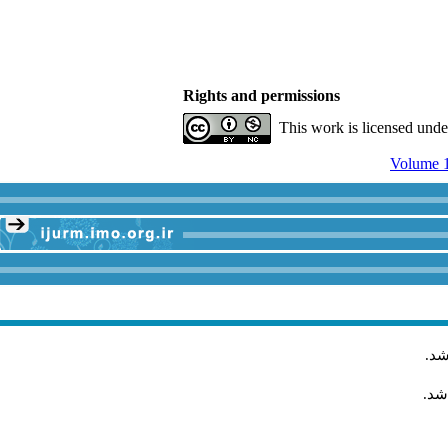
Rights and permissions
This work is licensed und
Volume 1
.
شد
اشد