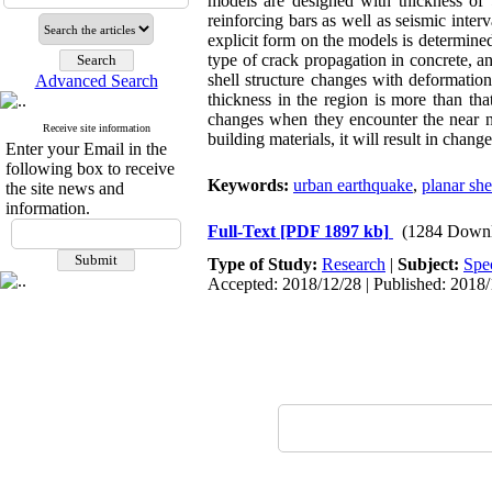
models are designed with thickness of 
reinforcing bars as well as seismic interv
explicit form on the models is determined
type of crack propagation in concrete, and
shell structure changes with deformations
Advanced Search
thickness in the region is more than that
changes when they encounter the near na
Receive site information
building materials, it will result in change
Enter your Email in the
following box to receive
Keywords:
urban earthquake
,
planar she
the site news and
information.
Full-Text
[PDF 1897 kb]
(1284 Downl
Type of Study:
Research
|
Subject:
Spe
Accepted: 2018/12/28 | Published: 2018