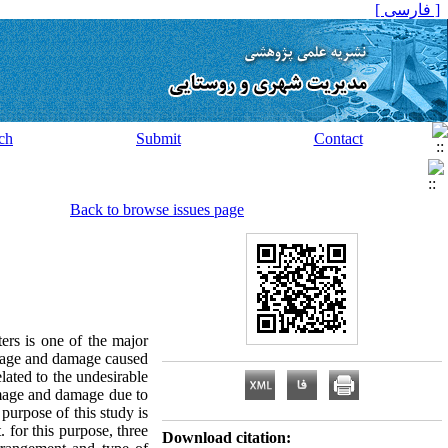
[ فارسی ]
ch
Submit
Contact
Back to browse issues page
ers is one of the major
amage and damage caused
lated to the undesirable
damage and damage due to
purpose of this study is
 for this purpose, three
Download citation: