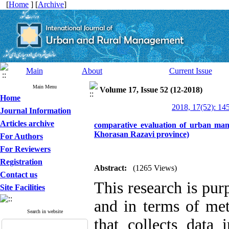
[
Home
] [
Archive
]
Main
About
Current Issue
Main Menu
Volume 17, Issue 52 (12-2018)
Home
2018, 17(52): 14
Journal Information
Articles archive
comparative evaluation of urban mana
Khorasan Razavi province)
For Authors
For Reviewers
Registration
Abstract:
(1265 Views)
Contact us
This research is pur
Site Facilities
and in terms of met
Search in website
that collects data 