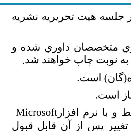
در جلسه هيت تحريريه نشريه
اري متخصصان داوري شده و
ه نوبت چاپ خواهند شد
.
ه(گان) است
جاز است
Microsoft
 و با نرم افزار
غییر پس از آن قابل قبول