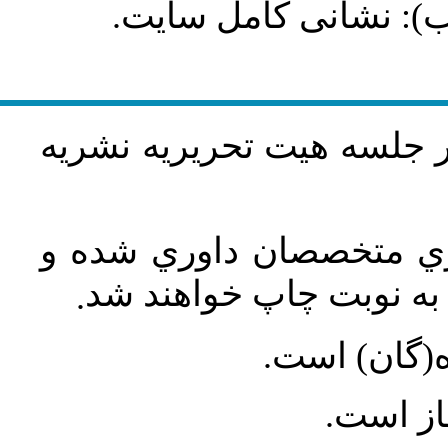
طلب): نشانی کامل سایت
در جلسه هيت تحريريه نشريه
اري متخصصان داوري شده و
ه نوبت چاپ خواهند شد
.
ه(گان) است
جاز است