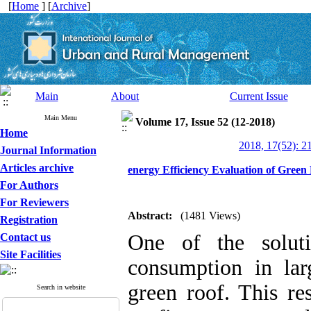
[
Home
] [
Archive
]
Main
About
Current Issue
Main Menu
Volume 17, Issue 52 (12-2018)
Home
2018, 17(52): 2
Journal Information
Articles archive
energy Efficiency Evaluation of Gree
For Authors
For Reviewers
Abstract:
(1481 Views)
Registration
One of the solut
Contact us
Site Facilities
consumption in larg
green roof. This re
Search in website