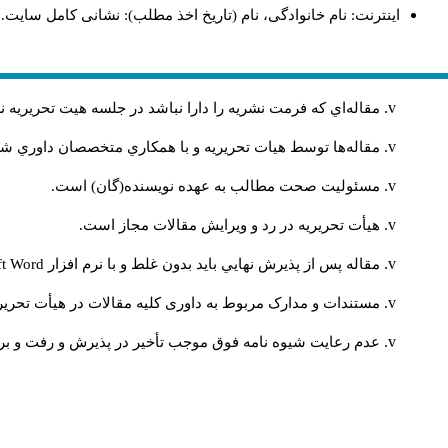
اینترنت: نام خانوادگی، نام (تاریخ اخذ مطلب): نشانی کامل سایت.
مقاله‌اي كه فرمت نشريه را دارا نباشد در جلسه هيت تحريريه
مقاله‌ها توسط هیات تحريريه و با همکاري متخصصان داوري 
مسئوليت صحت مطالب به عهده نويسنده(گان) است.
هيأت تحريريه در رد و ويرايش مقالات مجاز است.
مقاله پس از پذيرش نهايي باید بدون غلط و با نرم افزار
ft Word
مستندات و مدارک مربوط به داوری کلیه مقالات در هیأت تحریری
عدم رعایت شیوه نامه فوق موجب تأخیر در پذیرش و رفت و برگ