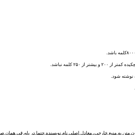
از ۲۵۰ کلمه نباشد.
ن متن به منبع خارجی، معادل اصلیِ نام نویسنده حتما در پاورقیِ همان 