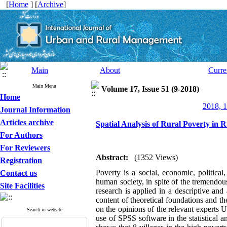
[
Home
] [
Archive
]
Main
About
Curre
Main Menu
Volume 17, Issue 51 (9-2018)
Home
2018, 1
Journal Information
Articles archive
Spatial Analysis of Rural Poverty in 
For Authors
For Reviewers
Abstract:
(1352 Views)
Registration
Poverty is a social, economic, politica
Contact us
human society, in spite of the tremendous
Site Facilities
research is applied in a descriptive and
content of theoretical foundations and th
on the opinions of the relevant experts U
Search in website
use of SPSS software in the statistical