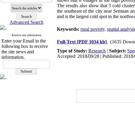
shows that 8 villages in the high povert
The results also show that 3 cold cluster
the southeast of the city near Semnan and 
and is the largest cold spot in the northw
Advanced Search
Keywords:
rural poverty
,
spatial analysi
Receive site information
Enter your Email in the
Full-Text
[PDF 1034 kb]
(1635 Downl
following box to receive
Type of Study:
Research
|
Subject:
Spe
the site news and
Accepted: 2018/09/28 | Published: 2018
information.