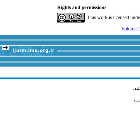
Rights and permissions
This work is licensed und
Volume 1
شد
.
شد.