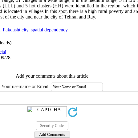
y range, 21 villages in a wide range, 8 in the medium range, 5 in low
s (LLL) and 5 hot clusters (HH) were identified in the region, which is
is located in villages In this spot, there is a high rural poverty and a
est of the city and near the city of Tehran and Ray.
s
,
Pakdasht city
,
spatial dependency
oads)
cial
/09/28
Add your comments about this article
Your username or Email: