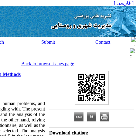
[ فارسی ]
ch
Submit
Contact
Back to browse issues page
on Methods
 of human problems, and
ggling with. The present
 and the analysis of the
 the other hand, relying
ionnaire, as well as the
 selected. The analysis
Download citation: