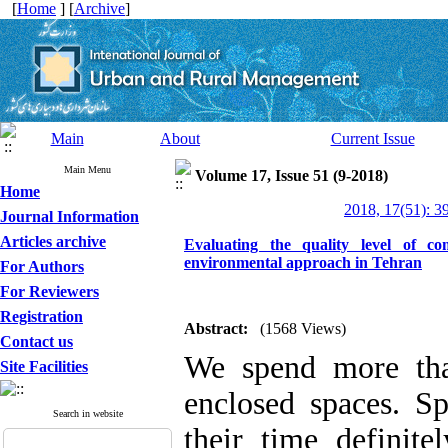
[
Home
] [
Archive
]
Main
About
Current Issue
Main Menu
Volume 17, Issue 51 (9-2018)
Home
2018, 17(51): 3
Journal Information
Articles archive
Evaluating the quality level of c
environmental approach in Tehran
For Authors
For Reviewers
Registration
Abstract:
(1568 Views)
Contact us
We spend more tha
Site Facilities
enclosed spaces. S
Search in website
their time definite