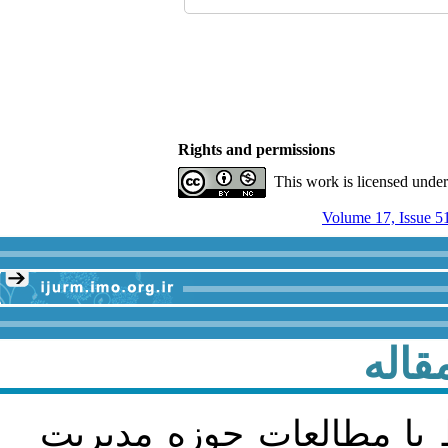
Rights and permissions
This work is licensed unde
Volume 17, Issue 5
قاله
 با مطالعات حوزه مديريت