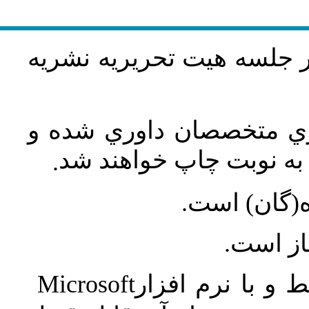
در جلسه هيت تحريريه نشريه
اري متخصصان داوري شده و
ه نوبت چاپ خواهند شد
.
ه(گان) است
جاز است
Microsoft
 و با نرم افزار