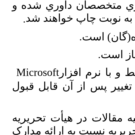
اري متخصصان داوري شده و
ه نوبت چاپ خواهند شد
.
ه(گان) است
جاز است
Microsoft
 و با نرم افزار
غییر پس از آن قابل قبول
 مقالات در هیأت تحریریه
یریه نسبت به ارائه مدارک