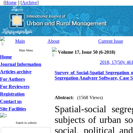
[
Home
] [
Archive
]
Main
About
Current Issue
Main Menu
Volume 17, Issue 50 (6-2018)
Home
2018, 17(50): 46
Journal Information
Articles archive
Survey of Social-Spatial Segregation
Segregation Analyzer Software, Case
For Authors
For Reviewers
Registration
Abstract:
(1568 Views)
Contact us
Spatial-social segr
Site Facilities
subjects of urban s
Search in website
social, political an