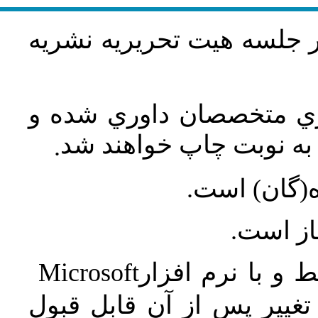
در جلسه هيت تحريريه نشريه
اري متخصصان داوري شده و
ه نوبت چاپ خواهند شد
.
ه(گان) است
جاز است
Microsoft
 و با نرم افزار
غییر پس از آن قابل قبول