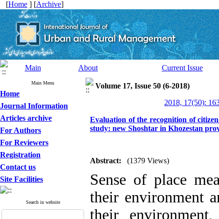
[
Home
] [
Archive
]
Main
About
Current Issue
Main Menu
Volume 17, Issue 50 (6-2018)
Home
2018, 17(50): 16
Journal Information
Articles archive
Evaluation of the recognition of citize
study: new Shoshtar in Khozestan pro
For Authors
For Reviewers
Registration
Abstract:
(1379 Views)
Contact us
Sense of place mea
Site Facilities
their environment a
Search in website
their environment