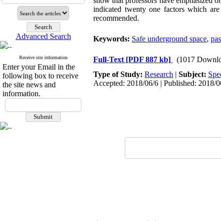
show that professors have emphasized on f
indicated twenty one factors which are 
recommended.
Advanced Search
Keywords:
Safe underground space
,
pas
Receive site information
Full-Text
[PDF 887 kb]
(1017 Downlo
Enter your Email in the
Type of Study:
Research
|
Subject:
Spe
following box to receive
Accepted: 2018/06/6 | Published: 2018/0
the site news and
information.