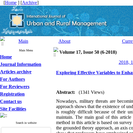
[
Home
] [
Archive
]
Main
About
Curre
Main Menu
Volume 17, Issue 50 (6-2018)
Home
2018, 1
Journal Information
Articles archive
Exploring Effective Variables to Enh
For Authors
For Reviewers
Abstract:
(1341 Views)
Registration
Nowadays, military threats are becomi
Contact us
approach shows that the existence of unde
Site Facilities
is roughly difficult because of their u
maintain. The main goal of this article
method in this article is based on survey
Search in website
the grounded theory approach, an axis cod