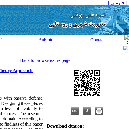
[ فارسی ]
ch
Submit
Contact
Back to browse issues page
 Theory Approach
s with passive defense
. Designing these places
 level of livability to
nd spaces. The research
his domain. According to
e findings of this paper
Download citation: