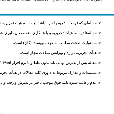
مقاله‌اي كه فرمت نشريه را دارا نباشد در جلسه هيت تحريريه
مقاله‌ها توسط هیات تحريريه و با همکاري متخصصان داوري 
مسئوليت صحت مطالب به عهده نويسنده(گان) است.
هيأت تحريريه در رد و ويرايش مقالات مجاز است.
مقاله پس از پذيرش نهايي باید بدون غلط و با نرم افزار
ft Word
مستندات و مدارک مربوط به داوری کلیه مقالات در هیأت تحریری
عدم رعایت شیوه نامه فوق موجب تأخیر در پذیرش و رفت و برگ