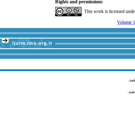
Rights and permissions
This work is licensed und
Volume 1
شد
.
شد.