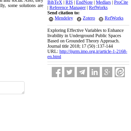
l and social. Also, they
BibTeX
|
RIS
|
EndNote
|
Medlars
|
ProCite
lly, some solutions are
|
Reference Manager
|
RefWorks
Send citation to:
Mendeley
Zotero
RefWorks
Exploring Effective Variables to Enhance
livability in Underground Public Spaces
Based on Grounded Theory Approach.
Journal title 2018; 17 (50) :137-144
URL:
http://ijurm.imo.org.ir/article-1-2168-
en.html