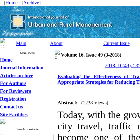
[
Home
] [
Archive
]
Main
About
Current Issue
Main Menu
Volume 16, Issue 49 (3-2018)
Home
2018, 16(49): 53
Journal Information
Articles archive
Evaluating the Effectiveness of Tr
Appropriate Strategies for Reducing T
For Authors
For Reviewers
Registration
Abstract:
(1238 Views)
Contact us
Today, with the grow
Site Facilities
city travel, traff
Search in website
become one of the