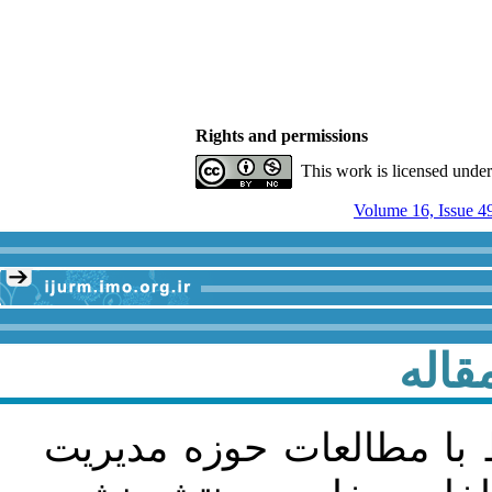
Rights and permissions
This work is licensed unde
Volume 16, Issue 4
قاله
 با مطالعات حوزه مديريت