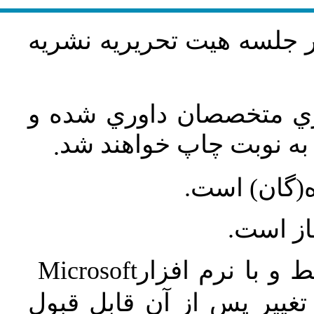
در جلسه هيت تحريريه نشريه
اري متخصصان داوري شده و
ه نوبت چاپ خواهند شد
.
ه(گان) است
جاز است
Microsoft
 و با نرم افزار
غییر پس از آن قابل قبول