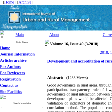
[
Home
] [
Archive
]
Main
About
Curre
Main Menu
Volume 16, Issue 49 (3-2018)
Home
2018, 1
Journal Information
Articles archive
Development and accreditation of rur
For Authors
For Reviewers
Abstract:
(1233 Views)
Registration
Good governance in rural areas, through 
Contact us
participation, transparency, rule of l
Site Facilities
governance of rural interaction between 
development plans would be affected. Of
validation of indicators of domestic a
Search in website
correlation method. The population con