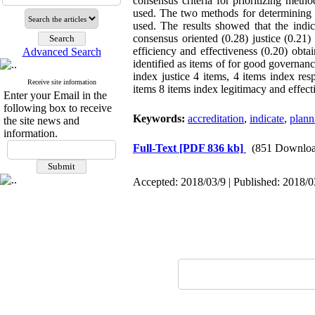
consensus criteria for prioritizing meth
used. The two methods for determining t
used
.
The results showed that the indices
consensus oriented (0.28) justice (0.21) 
efficiency and effectiveness (0.20) obta
Advanced Search
identified as items of for good governanc
index justice 4 items, 4 items index resp
Receive site information
items 8 items index legitimacy and effect
Enter your Email in the
following box to receive
Keywords:
accreditation
,
indicate
,
plann
the site news and
information.
Full-Text
[PDF 836 kb]
(851 Downloa
Accepted: 2018/03/9 | Published: 2018/0