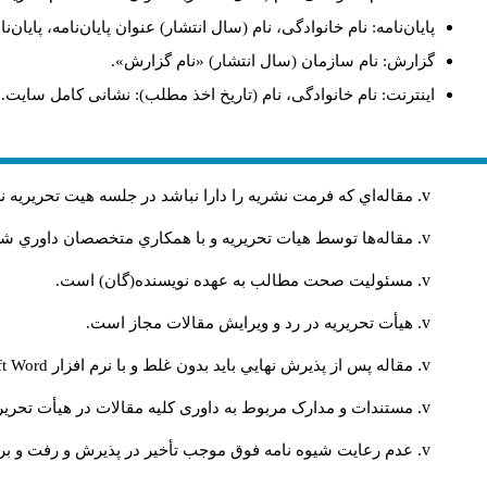
پایان‌نامه: نام خانوادگی، نام (سال انتشار) عنوان پایان‌نامه، پای.
گزارش: نام سازمان (سال انتشار) «نام گزارش».
اینترنت: نام خانوادگی، نام (تاریخ اخذ مطلب): نشانی کامل سایت.
مقاله‌اي كه فرمت نشريه را دارا نباشد در جلسه هيت تحريريه
مقاله‌ها توسط هیات تحريريه و با همکاري متخصصان داوري 
مسئوليت صحت مطالب به عهده نويسنده(گان) است.
هيأت تحريريه در رد و ويرايش مقالات مجاز است.
ft Word
مقاله پس از پذيرش نهايي باید بدون غلط و با نرم افزار
مستندات و مدارک مربوط به داوری کلیه مقالات در هیأت تحریری
عدم رعایت شیوه نامه فوق موجب تأخیر در پذیرش و رفت و بر.