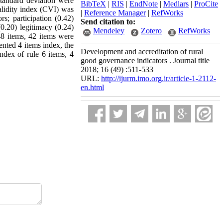
 standard deviation were
BibTeX
|
RIS
|
EndNote
|
Medlars
|
ProCite
alidity index (CVI) was
|
Reference Manager
|
RefWorks
rs; participation (0.42)
Send citation to:
(0.20) legitimacy (0.24)
Mendeley
Zotero
RefWorks
 48 items, 42 items were
ented 4 items index, the
Development and accreditation of rural
index of rule 6 items, 4
good governance indicators . Journal title
2018; 16 (49) :511-533
URL:
http://ijurm.imo.org.ir/article-1-2112-
en.html