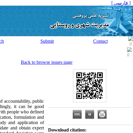
[ فارسی ]
ch
Submit
Contact
Back to browse issues page
f accountability, public
rdingly, it can be good
 with people who defined
cation, formulation and
udy and application of
idate and obtain expert
Download citation: