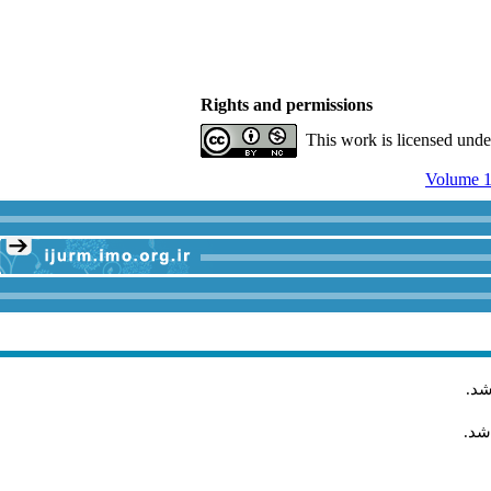
Rights and permissions
This work is licensed und
Volume 1
.
شد
اشد