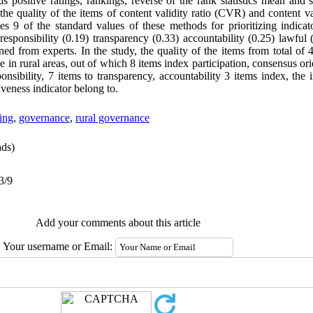
ods positive ratings, rankings, reverse of the rank statistics mean and
he quality of the items of content validity ratio (CVR) and content v
 9 of the standard values ​​of these methods for prioritizing indicato
responsibility (0.19) transparency (0.33) accountability (0.25) lawful 
ined from experts. In the study, the quality of the items from total of
e in rural areas, out of which 8 items index participation, consensus ori
onsibility, 7 items to transparency, accountability 3 items index, the 
iveness indicator belong to
.
ing
,
governance
,
rural governance
ds)
3/9
Add your comments about this article
Your username or Email: