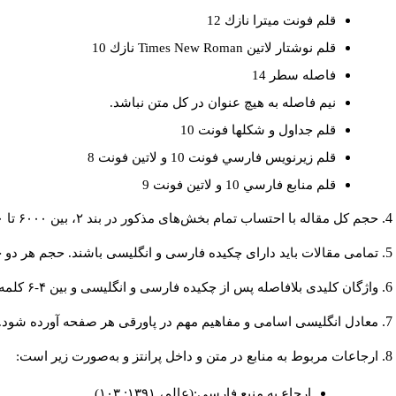
قلم فونت ميترا نازك 12
نازك 10
Times New Roman
قلم نوشتار لاتين
فاصله سطر 14
نيم فاصله به هيچ عنوان در كل متن نباشد.
قلم جداول و شكلها فونت 10
قلم زيرنويس فارسي فونت 10 و لاتين فونت 8
قلم منابع فارسي 10 و لاتين فونت 9
حجم کل مقاله با احتساب تمام بخش‌های مذکور در بند ۲، بین ۶۰۰۰ تا ۸۰۰۰کلمه باشد.
تمامی مقالات باید دارای چکیده فارسی و انگلیسی باشند. حجم هر دو چکیده کمتر از ۲۰۰ و بیشتر.
واژگان کلیدی بلافاصله پس از چکیده فارسی و انگلیسی و بین ۴-۶ کلمه نوشته شود.
معادل انگلیسی اسامی و مفاهیم مهم در پاورقی هر صفحه آورده شود.
ارجاعات مربوط به منابع در متن و داخل پرانتز و به‌صورت زیر است:
ارجاع به منبع فارسی:(عالم، ۱۳۹۱: ۱۰۳)