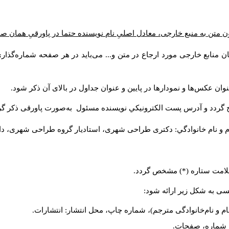
 متن به منبع خارجی، معادل اصلیِ نام نویسنده حتما در پاورقیِ همان ص
ن منابع خارجی مورد ارجاع در متن و... می‌باید در هر صفحه شماره‌گذا
وان عکس‌ها و نمودارها در پایین و عنوان جداول در بالای آن ذکر شود
ج گردد و آدرس پست الكترونيكي نويسنده مسئول به‌صورت پاورقی ذکر گ
م و نام خانوادگي: دکتری طراحی شهری، استادیار گروه
طراحی شهری، دانش).
ا علامت ستاره (*) مشخص گردد
لیسی به شکل زیر ارائه شود
نام و نام‌خانوادگی مترجم)، شماره چاپ، محل انتشار: انتشارات
یه، شماره، صفحات