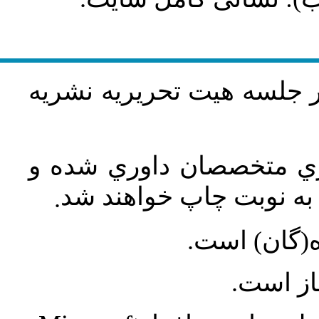
در جلسه هيت تحريريه نشريه
اري متخصصان داوري شده و
ه نوبت چاپ خواهند شد
.
ه(گان) است
جاز است