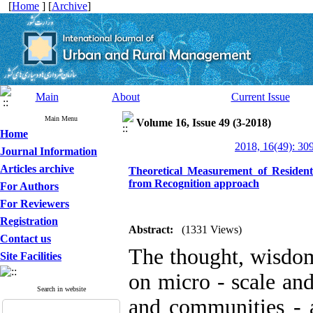
[
Home
] [
Archive
]
Main
About
Current Issue
Main Menu
Volume 16, Issue 49 (3-2018)
Home
2018, 16(49): 30
Journal Information
Articles archive
Theoretical Measurement of Resident
from Recognition approach
For Authors
For Reviewers
Registration
Abstract:
(1331 Views)
Contact us
The thought, wisdom 
Site Facilities
on micro - scale and
Search in website
and communities - 